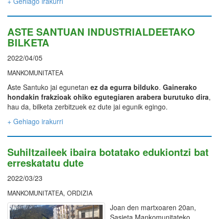
+ Gehiago irakurri
ASTE SANTUAN INDUSTRIALDEETAKO
BILKETA
2022/04/05
MANKOMUNITATEA
Aste Santuko jai egunetan
ez da egurra bilduko
.
Gainerako
hondakin frakzioak ohiko egutegiaren arabera burutuko dira
,
hau da, bilketa zerbitzuek ez dute jai egunik egingo.
+ Gehiago irakurri
Suhiltzaileek ibaira botatako edukiontzi bat
erreskatatu dute
2022/03/23
,
MANKOMUNITATEA
ORDIZIA
Joan den martxoaren 20an,
Sasieta Mankomunitateko