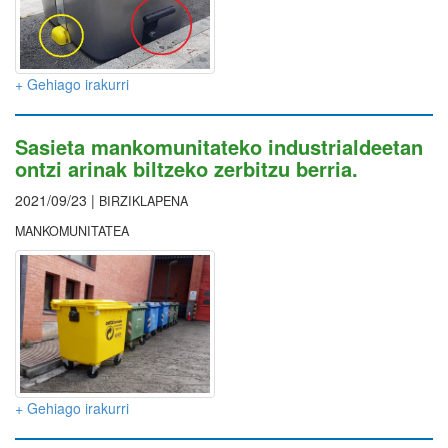
+ Gehiago irakurri
Sasieta mankomunitateko industrialdeetan
ontzi arinak biltzeko zerbitzu berria.
2021/09/23 |
BIRZIKLAPENA
MANKOMUNITATEA
+ Gehiago irakurri