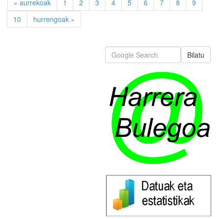
« aurrekoak
1
2
3
4
5
6
7
8
9
10
hurrengoak »
Bilatu