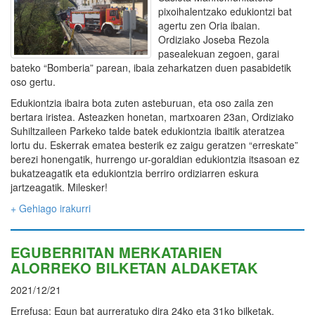
pixoihalentzako edukiontzi bat
agertu zen Oria ibaian.
Ordiziako Joseba Rezola
pasealekuan zegoen, garai
bateko “Bomberia” parean, ibaia zeharkatzen duen pasabidetik
oso gertu.
Edukiontzia ibaira bota zuten asteburuan, eta oso zaila zen
bertara iristea. Asteazken honetan, martxoaren 23an, Ordiziako
Suhiltzaileen Parkeko talde batek edukiontzia ibaitik ateratzea
lortu du. Eskerrak ematea besterik ez zaigu geratzen “erreskate”
berezi honengatik, hurrengo ur-goraldian edukiontzia itsasoan ez
bukatzeagatik eta edukiontzia berriro ordiziarren eskura
jartzeagatik. Milesker!
+ Gehiago irakurri
EGUBERRITAN MERKATARIEN
ALORREKO BILKETAN ALDAKETAK
2021/12/21
Errefusa: Egun bat aurreratuko dira 24ko eta 31ko bilketak.