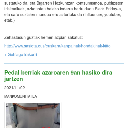
sustatuko da, eta Bigarren Hezkuntzan kontsumismoa, publizisten
trikimailuak, azkenotan halako indarra hartu duen Black Friday-a,
eta sare sozialen mundua ere aztertuko da (influencer, youtuber,
etab.)
Zehastasun guztiak hemen azpian sakatuz:
http://www.sasieta.eus/euskara/kanpainak/hondakinak-kitto
+ Gehiago irakurri
Pedal berriak azaroaren 9an hasiko dira
jartzen
2021/11/02
MANKOMUNITATEA