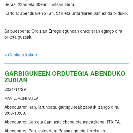
Beraz, 23an eta 30ean iluntzan atera.
Kartoia: abenduaren 24an, 31n eta urtarrilaren 6an ez da bilduko.
Salbuespena: Ordizian Errege egunean ohiko eran egingo dira
bilketa guztiak.
+ Gehiago irakurri
GARBIGUNEEN ORDUTEGIA ABENDUKO
ZUBIAN
2021/11/29
MANKOMUNITATEA
Abenduaren 4an, larunbata, garbiguneak zabalik izango dira.
9:00-13:00.
Abenduaren 6an eta 8an, astelehena eta asteazkena: ITXITA.
Abenduaren 7an, asteartea: Beasaingo eta Urretxuko