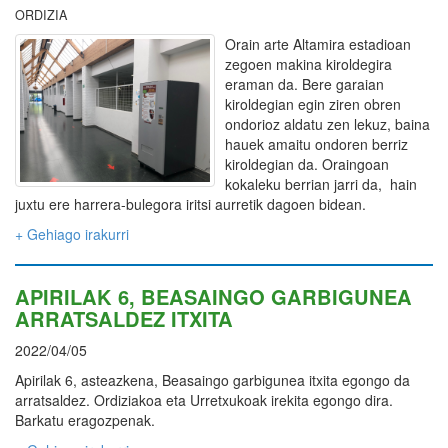
ORDIZIA
Orain arte Altamira estadioan
zegoen makina kiroldegira
eraman da. Bere garaian
kiroldegian egin ziren obren
ondorioz aldatu zen lekuz, baina
hauek amaitu ondoren berriz
kiroldegian da. Oraingoan
kokaleku berrian jarri da, hain
juxtu ere harrera-bulegora iritsi aurretik dagoen bidean.
+ Gehiago irakurri
APIRILAK 6, BEASAINGO GARBIGUNEA
ARRATSALDEZ ITXITA
2022/04/05
Apirilak 6, asteazkena, Beasaingo garbigunea itxita egongo da
arratsaldez. Ordiziakoa eta Urretxukoak irekita egongo dira.
Barkatu eragozpenak.