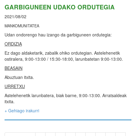
GARBIGUNEEN UDAKO ORDUTEGIA
2021/08/02
MANKOMUNITATEA
Udan ondorengo hau izango da garbiguneen ordutegia:
ORDIZIA
Ez dago aldaketarik, zabalik ohiko ordutegian. Astelehenetik
ostiralera, 9:00-13:00 / 15:30-18:00, larunbatetan 9:00-13:00.
BEASAIN
Abuztuan itxita.
URRETXU
Astelehenetik larunbatera, biak barne, 9:00-13:00. Arratsaldeak
itxita.
+ Gehiago irakurri