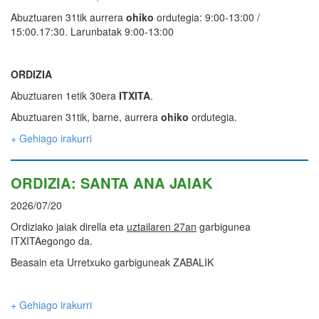
Abuztuaren 31tik aurrera
ohiko
ordutegia: 9:00-13:00 /
15:00.17:30. Larunbatak 9:00-13:00
ORDIZIA
Abuztuaren 1etik 30era
ITXITA
.
Abuztuaren 31tik, barne, aurrera
ohiko
ordutegia.
+ Gehiago irakurri
ORDIZIA: SANTA ANA JAIAK
2026/07/20
Ordiziako jaiak dirella eta
uztailaren 27an
garbigunea
ITXITAegongo da.
Beasain eta Urretxuko garbiguneak ZABALIK
+ Gehiago irakurri