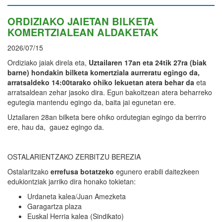
ORDIZIAKO JAIETAN BILKETA
KOMERTZIALEAN ALDAKETAK
2026/07/15
Ordiziako jaiak direla eta,
Uztailaren 17an eta 24tik 27ra (biak
barne) hondakin bilketa komertziala aurreratu egingo da,
arratsaldeko 14:00tarako ohiko lekuetan atera behar da
eta
arratsaldean zehar jasoko dira. Egun bakoitzean atera beharreko
egutegia mantendu egingo da, baita jai egunetan ere.
Uztailaren 28an bilketa bere ohiko ordutegian egingo da berriro
ere, hau da, gauez egingo da.
OSTALARIENTZAKO ZERBITZU BEREZIA
Ostalaritzako
errefusa botatzeko
egunero erabili daitezkeen
edukiontziak jarriko dira honako tokietan:
Urdaneta kalea/Juan Amezketa
Garagartza plaza
Euskal Herria kalea (Sindikato)