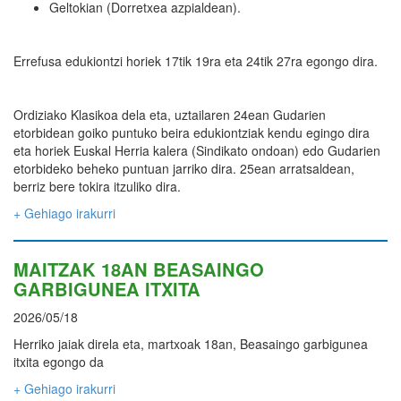
Geltokian (Dorretxea azpialdean).
Errefusa edukiontzi horiek 17tik 19ra eta 24tik 27ra egongo dira.
Ordiziako Klasikoa dela eta, uztailaren 24ean Gudarien
etorbidean goiko puntuko beira edukiontziak kendu egingo dira
eta horiek Euskal Herria kalera (Sindikato ondoan) edo Gudarien
etorbideko beheko puntuan jarriko dira. 25ean arratsaldean,
berriz bere tokira itzuliko dira.
+ Gehiago irakurri
MAITZAK 18AN BEASAINGO
GARBIGUNEA ITXITA
2026/05/18
Herriko jaiak direla eta, martxoak 18an, Beasaingo garbigunea
itxita egongo da
+ Gehiago irakurri