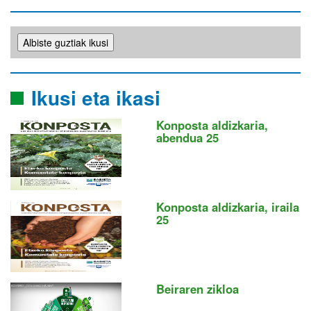
Ikusi eta ikasi
Konposta aldizkaria,
abendua 25
Konposta aldizkaria, iraila
25
Beiraren zikloa