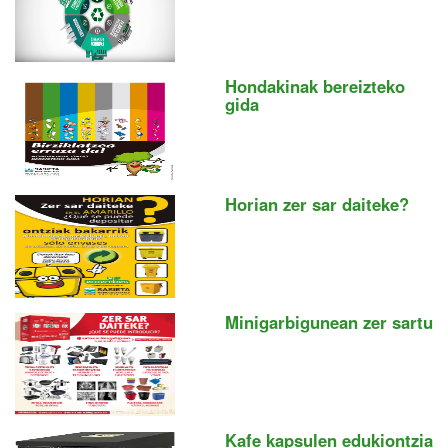
Hondakinak bereizteko
gida
Horian zer sar daiteke?
Minigarbigunean zer sartu
Kafe kapsulen edukiontzia