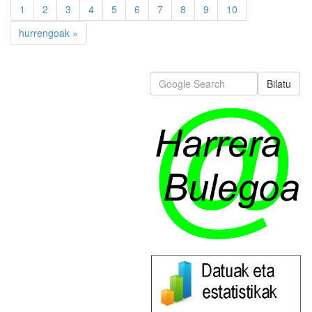
1
2
3
4
5
6
7
8
9
10
hurrengoak »
Bilatu