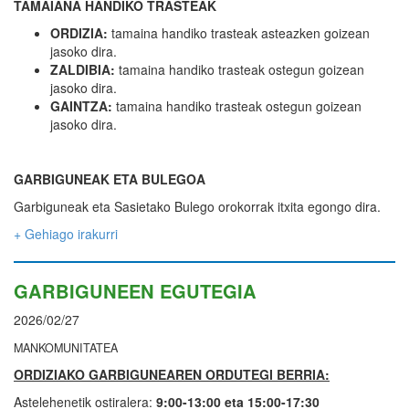
TAMAIANA HANDIKO TRASTEAK
ORDIZIA:
tamaina handiko trasteak asteazken goizean
jasoko dira.
ZALDIBIA:
tamaina handiko trasteak ostegun goizean
jasoko dira.
GAINTZA:
tamaina handiko trasteak ostegun goizean
jasoko dira.
GARBIGUNEAK ETA BULEGOA
Garbiguneak eta Sasietako Bulego orokorrak itxita egongo dira.
+ Gehiago irakurri
GARBIGUNEEN EGUTEGIA
2026/02/27
MANKOMUNITATEA
ORDIZIAKO GARBIGUNEAREN ORDUTEGI BERRIA:
Astelehenetik ostiralera:
9:00-13:00 eta 15:00-17:30