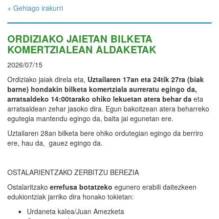
+ Gehiago irakurri
ORDIZIAKO JAIETAN BILKETA
KOMERTZIALEAN ALDAKETAK
2026/07/15
Ordiziako jaiak direla eta,
Uztailaren 17an eta 24tik 27ra (biak
barne) hondakin bilketa komertziala aurreratu egingo da,
arratsaldeko 14:00tarako ohiko lekuetan atera behar da
eta
arratsaldean zehar jasoko dira. Egun bakoitzean atera beharreko
egutegia mantendu egingo da, baita jai egunetan ere.
Uztailaren 28an bilketa bere ohiko ordutegian egingo da berriro
ere, hau da, gauez egingo da.
OSTALARIENTZAKO ZERBITZU BEREZIA
Ostalaritzako
errefusa botatzeko
egunero erabili daitezkeen
edukiontziak jarriko dira honako tokietan:
Urdaneta kalea/Juan Amezketa