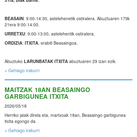
31ra, biak barne.
BEASAIN
: 9:00-14:30, astelehenetik ostiralera. Abuztuaren 17tik
21era 9:00-14:00.
URRETXU
: 9:00-13:00, astelehentik ostiralera.
ORDIZIA
:
ITXITA
, erabili Beasaingoa.
Abuztuko
LARUNBATAK ITXITA
abuztuaren 29 izan ezik.
+ Gehiago irakurri
MAITZAK 18AN BEASAINGO
GARBIGUNEA ITXITA
2026/05/18
Herriko jaiak direla eta, martxoak 18an, Beasaingo garbigunea
itxita egongo da
+ Gehiago irakurri