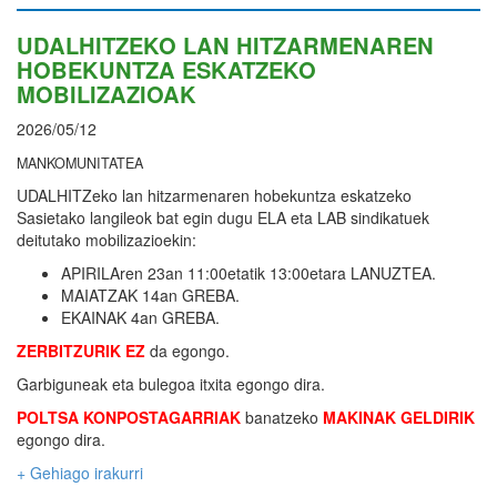
UDALHITZEKO LAN HITZARMENAREN
HOBEKUNTZA ESKATZEKO
MOBILIZAZIOAK
2026/05/12
MANKOMUNITATEA
UDALHITZeko lan hitzarmenaren hobekuntza eskatzeko
Sasietako langileok bat egin dugu ELA eta LAB sindikatuek
deitutako mobilizazioekin:
APIRILAren 23an 11:00etatik 13:00etara LANUZTEA.
MAIATZAK 14an GREBA.
EKAINAK 4an GREBA.
ZERBITZURIK EZ
da egongo.
Garbiguneak eta bulegoa itxita egongo dira.
POLTSA KONPOSTAGARRIAK
banatzeko
MAKINAK GELDIRIK
egongo dira.
+ Gehiago irakurri