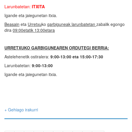
Larunbatetan:
ITXITA
Igande eta jaiegunetan itxia.
Beasain
eta
Urretxu
ko
garb
iguneak larunbatetan
zabalik egongo
dira
09:00etatik 13:00etara
URRETXUKO GARBIGUNEAREN ORDUTEGI BERRIA:
Astelehenetik ostiralera:
9:00-13:00 eta 15:00-17:30
Larunbatetan:
9:00-13:00
Igande eta jaiegunetan itxia.
+ Gehiago irakurri