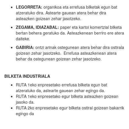
LEGORRETA:
organikoa eta errefusa bilketak egun bat
atzeratuko dira. Astearte gauean atera behar dira
asteazken goizean zehar jasotzeko.
ZEGAMA, IDIAZABAL:
paper eta kartoi komertzial bilketa
bertan behera geratuko da. Asteazkenean berriro ere atera
daiteke.
GABIRIA:
ontzi arinak ostegunean atera behar dira ostirala
goizean zehar jasotzeko. Errefusa asteazkenean atera
behar da ostegunean goizean zehar jasotzeko.
BILKETA INDUSTRIALA
RUTA 1eko enpresetako errefusa bilketa egun bat
atzeratuko da, astearte gauean zehar egingo da.
RUTA 1eko enpresetako egur bilketa asteazken goizean
jasoko da.
RUTA 2ko enpresetako egur bilketa ostiral goizean bakarrik
egingo da