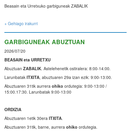
Beasain eta Urretxuko garbiguneak ZABALIK
+ Gehiago irakurri
GARBIGUNEAK ABUZTUAN
2026/07/20
BEASAIN eta URRETXU
Abuztuan
ZABALIK
. Astelehenetik ostiralera: 8:00-14:00.
Larunbatak
ITXITA
, abuztuaren 29a izan ezik: 9:00-13:00.
Abuztuaren 31tik aurrera
ohiko
ordutegia: 9:00-13:00 /
15:00.17:30. Larunbatak 9:00-13:00
ORDIZIA
Abuztuaren 1etik 30era
ITXITA
.
Abuztuaren 31tik, barne, aurrera
ohiko
ordutegia.