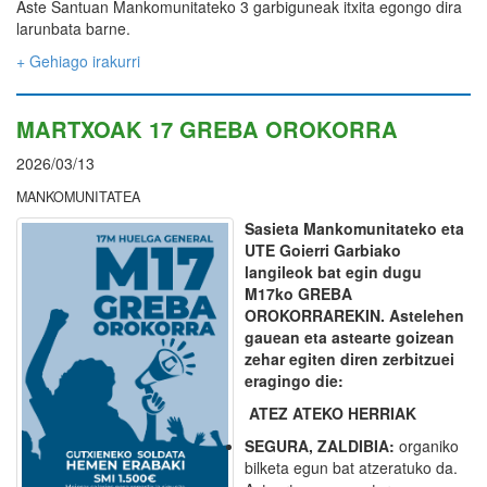
Aste Santuan Mankomunitateko 3 garbiguneak itxita egongo dira
larunbata barne.
+ Gehiago irakurri
MARTXOAK 17 GREBA OROKORRA
2026/03/13
MANKOMUNITATEA
Sasieta Mankomunitateko eta
UTE Goierri Garbiako
langileok bat egin dugu
M17ko GREBA
OROKORRAREKIN. Astelehen
gauean eta astearte goizean
zehar egiten diren zerbitzuei
eragingo die:
ATEZ ATEKO HERRIAK
SEGURA, ZALDIBIA:
organiko
bilketa egun bat atzeratuko da.