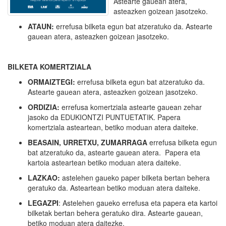
Astearte gauean atera,
asteazken goizean jasotzeko.
ATAUN:
errefusa bilketa egun bat atzeratuko da. Astearte
gauean atera, asteazken goizean jasotzeko.
BILKETA KOMERTZIALA
ORMAIZTEGI:
errefusa bilketa egun bat atzeratuko da.
Astearte gauean atera, asteazken goizean jasotzeko.
ORDIZIA:
errefusa komertziala astearte gauean zehar
jasoko da EDUKIONTZI PUNTUETATIK. Papera
komertziala asteartean, betiko moduan atera daiteke.
BEASAIN, URRETXU, ZUMARRAGA
errefusa bilketa egun
bat atzeratuko da, astearte gauean atera. Papera eta
kartoia asteartean betiko moduan atera daiteke.
LAZKAO:
astelehen gaueko paper bilketa bertan behera
geratuko da. Asteartean betiko moduan atera daiteke.
LEGAZPI
: Astelehen gaueko errefusa eta papera eta kartoi
bilketak bertan behera geratuko dira. Astearte gauean,
betiko moduan atera daitezke.