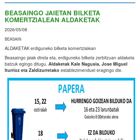
BEASAINGO JAIETAN BILKETA
KOMERTZIALEAN ALDAKETAK
2026/05/08
BEASAIN
ALDAKETAK erdiguneko bilketa komertzialean
Beasaingo jaiak direla eta, erdiguneko bilketa zerbitzuan aldaketa
batzuk egingo ditugu.
Aldaketak Kale Nagusia, Jose Miguel
Iturrioz eta Zaldizurretako
establezimenduei eragingo die.