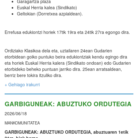
Garagartza plaza
Euskal Herria kalea (Sindikato)
Geltokian (Dorretxea azpialdean).
Errefusa edukiontzi horiek 17tik 19ra eta 24tik 27ra egongo dira.
Ordiziako Klasikoa dela eta, uztailaren 24ean Gudarien
etorbidean goiko puntuko beira edukiontziak kendu egingo dira
eta horiek Euskal Herria kalera (Sindikato ondoan) edo Gudarien
etorbideko beheko puntuan jarriko dira. 25ean arratsaldean,
berriz bere tokira itzuliko dira.
+ Gehiago irakurri
GARBIGUNEAK: ABUZTUKO ORDUTEGIA
2026/06/18
MANKOMUNITATEA
GARBIGUNEAK: ABUZTUKO ORDUTEGIA, abuztuaren 1etik