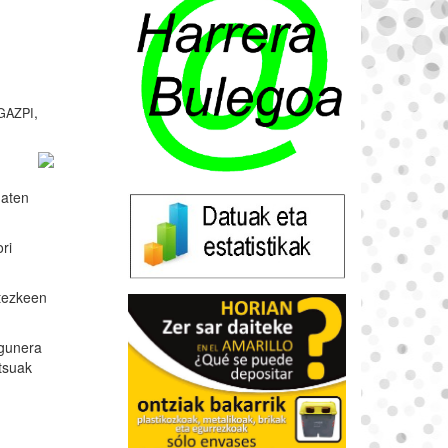
,
GAZPI
maten
ri
itezkeen
igunera
tsuak