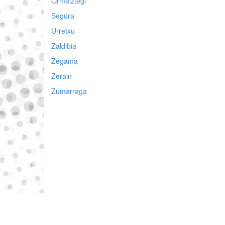
Ormaiztegi
Segura
Urretxu
Zaldibia
Zegama
Zerain
Zumarraga