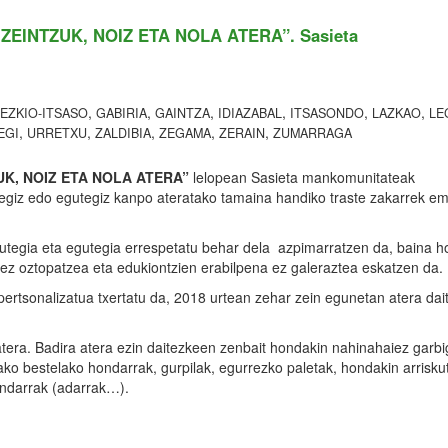
EINTZUK, NOIZ ETA NOLA ATERA”. Sasieta
,
,
,
,
,
,
EZKIO-ITSASO
GABIRIA
GAINTZA
IDIAZABAL
ITSASONDO
LAZKAO
LE
,
,
,
,
,
EGI
URRETXU
ZALDIBIA
ZEGAMA
ZERAIN
ZUMARRAGA
K, NOIZ ETA NOLA ATERA”
lelopean Sasieta mankomunitateak
utegiz edo egutegiz kanpo ateratako tamaina handiko traste zakarrek e
utegia eta egutegia errespetatu behar dela azpimarratzen da, baina ho
a ez oztopatzea eta edukiontzien erabilpena ez galeraztea eskatzen da.
 pertsonalizatua txertatu da, 2018 urtean zehar zein egunetan atera da
atera. Badira atera ezin daitezkeen zenbait hondakin nahinahaiez garb
ko bestelako hondarrak, gurpilak, egurrezko paletak, hondakin arrisku
ondarrak (adarrak…).