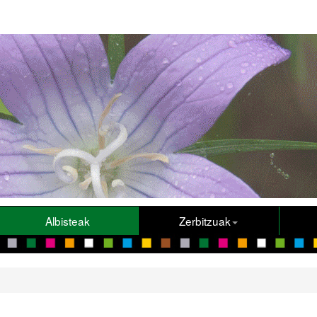
Albisteak
Zerbitzuak