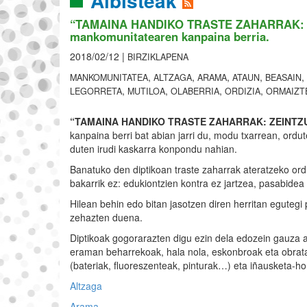
Albisteak
“TAMAINA HANDIKO TRASTE ZAHARRAK: Z
mankomunitatearen kanpaina berria.
2018/02/12 |
BIRZIKLAPENA
,
,
,
,
,
MANKOMUNITATEA
ALTZAGA
ARAMA
ATAUN
BEASAIN
,
,
,
,
LEGORRETA
MUTILOA
OLABERRIA
ORDIZIA
ORMAIZT
“TAMAINA HANDIKO TRASTE ZAHARRAK: ZEINTZU
kanpaina berri bat abian jarri du, modu txarrean, ord
duten irudi kaskarra konpondu nahian.
Banatuko den diptikoan traste zaharrak ateratzeko ord
bakarrik ez: edukiontzien kontra ez jartzea, pasabide
Hilean behin edo bitan jasotzen diren herritan egutegi
zehazten duena.
Diptikoak gogorarazten digu ezin dela edozein gauza 
eraman beharrekoak, hala nola, eskonbroak eta obrata
(bateriak, fluoreszenteak, pinturak…) eta iñausketa-h
Altzaga
Arama