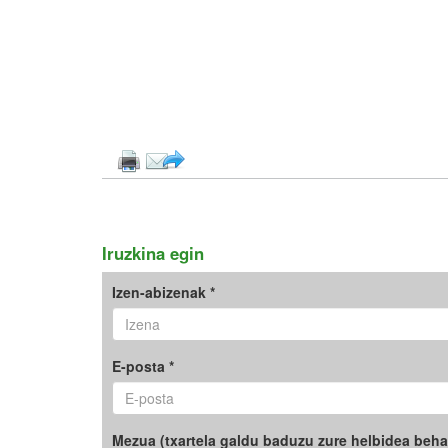
Iruzkina egin
Izen-abizenak *
E-posta *
Mezua (txartela galdu baduzu zure helbidea beha