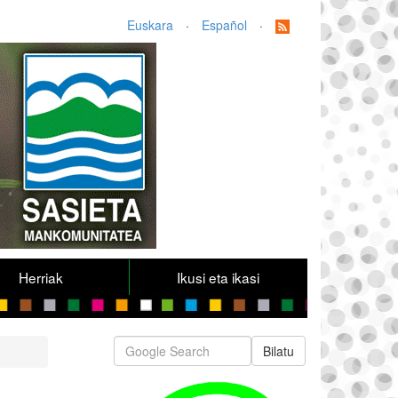
Euskara
·
Español
·
Herriak
Ikusi eta ikasi
Bilatu