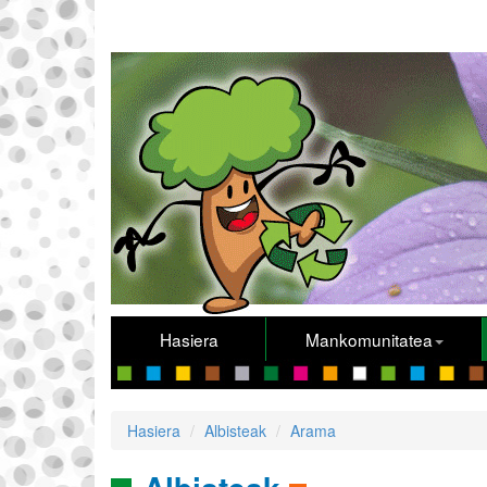
Hasiera
Mankomunitatea
Hasiera
Albisteak
Arama