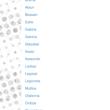
Ataun
Beasain
Ezkio
Gabiria
Gaintza
Idiazabal
Itsaso
Itsasondo
Lazkao
Legazpi
Legorreta
Mutiloa
Olaberria
Ordizia