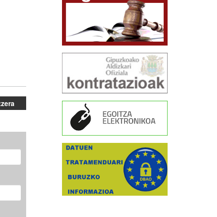
tzera