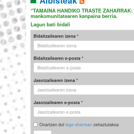
Albisteak
“TAMAINA HANDIKO TRASTE ZAHARRAK: Z
mankomunitatearen kanpaina berria.
Lagun bati bidali
Bidaltzailearen izena *
Bidaltzailearen e-posta *
Jasotzailearen izena *
Jasotzailearen e-posta *
Onartzen dut
lege oharrean
zehaztutakoa