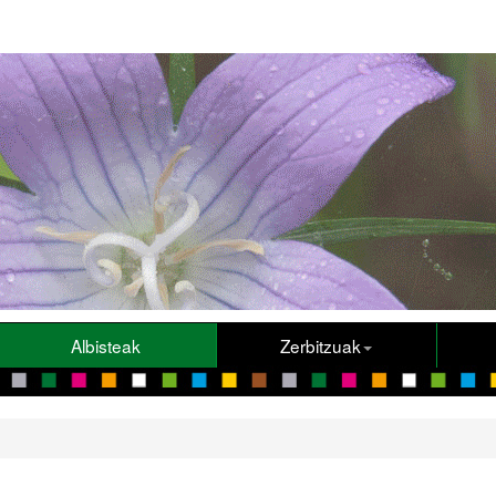
Albisteak
Zerbitzuak