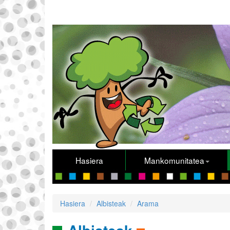
Hasiera
Mankomunitatea
Hasiera
Albisteak
Arama