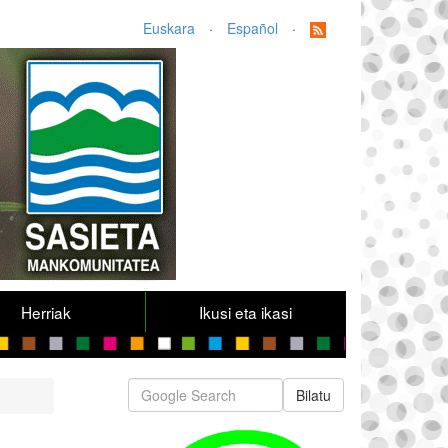
Euskara
·
Español
·
Herriak
Ikusi eta ikasi
Bilatu