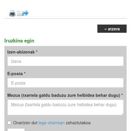
« atzera
Iruzkina egin
Izen-abizenak *
E-posta *
Mezua (txartela galdu baduzu zure helbidea behar dugu) *
Onartzen dut
lege oharrean
zehaztutakoa