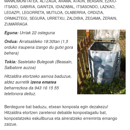
,
,
,
,
,
MANKOMUNITATEA
ALTZAGA
ARAMA
ATAUN
BEASAIN
EZKIO-
,
,
,
,
,
,
ITSASO
GABIRIA
GAINTZA
IDIAZABAL
ITSASONDO
LAZKAO
,
,
,
,
,
LEGAZPI
LEGORRETA
MUTILOA
OLABERRIA
ORDIZIA
,
,
,
,
,
,
ORMAIZTEGI
SEGURA
URRETXU
ZALDIBIA
ZEGAMA
ZERAIN
ZUMARRAGA
Eguna:
Urriak 22 osteguna
Ordua:
Arratsaldeko 18:30tan (1,5
orduko iraupena izango du gutxi gora
behera)
Tokia:
Sasietako Bulegoak (Beasain,
Salbatore auzoa)
Hitzaldira etortzeko asmoa baduzue,
aldez aurretik
izena ematea
beharrezkoa da 943 16 15 55
telefonora deituz.
Berdegune bat baduzu, etxean konposta egin dezakezu!
Hitzaldira etortzen zaretenoi debalde konpostagailu bat,
konpostatzeko eskuliburua eta aireratzeko erreminta emango
zaizue.