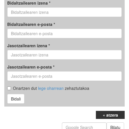
Bidaltzailearen izena *
Bidaltzailearen e-posta *
Jasotzailearen izena *
Jasotzailearen e-posta *
Onartzen dut
lege oharrean
zehaztutakoa
Bidali
« atzera
Bilatu