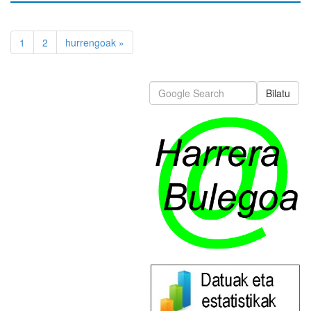
1
2
hurrengoak »
Bilatu