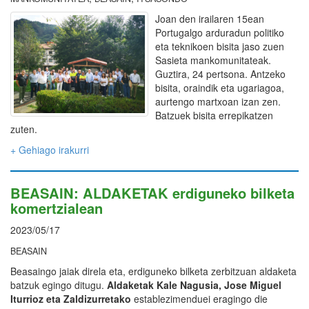
Joan den irailaren 15ean
Portugalgo arduradun politiko
eta teknikoen bisita jaso zuen
Sasieta mankomunitateak.
Guztira, 24 pertsona. Antzeko
bisita, oraindik eta ugariagoa,
aurtengo martxoan izan zen.
Batzuek bisita errepikatzen
zuten.
+ Gehiago irakurri
BEASAIN: ALDAKETAK erdiguneko bilketa
komertzialean
2023/05/17
BEASAIN
Beasaingo jaiak direla eta, erdiguneko bilketa zerbitzuan aldaketa
batzuk egingo ditugu.
Aldaketak Kale Nagusia, Jose Miguel
Iturrioz eta Zaldizurretako
establezimenduei eragingo die