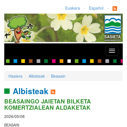
Euskara
·
Español
·
Toggle
navigati
Hasiera
Albisteak
Beasain
Albisteak
BEASAINGO JAIETAN BILKETA
KOMERTZIALEAN ALDAKETAK
2026/05/08
BEASAIN