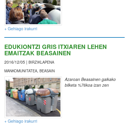
+ Gehiago irakurri
EDUKIONTZI GRIS ITXIAREN LEHEN
EMAITZAK BEASAINEN
2016/12/05 |
BIRZIKLAPENA
,
MANKOMUNITATEA
BEASAIN
Azaroan Beasainen gaikako
bilketa %76koa izan zen
+ Gehiago irakurri