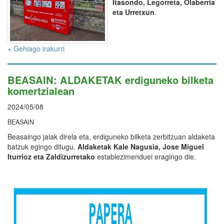
Itasondo, Legorreta, Olaberria
eta Urretxun
.
+ Gehiago irakurri
BEASAIN: ALDAKETAK erdiguneko bilketa
komertzialean
2024/05/08
BEASAIN
Beasaingo jaiak direla eta, erdiguneko bilketa zerbitzuan aldaketa
batzuk egingo ditugu.
Aldaketak Kale Nagusia, Jose Miguel
Iturrioz eta Zaldizurretako
establezimenduei eragingo die.