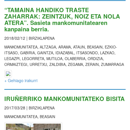
“TAMAINA HANDIKO TRASTE
ZAHARRAK: ZEINTZUK, NOIZ ETA NOLA
ATERA”. Sasieta mankomunitatearen
kanpaina berria.
2018/02/12 |
BIRZIKLAPENA
,
,
,
,
,
MANKOMUNITATEA
ALTZAGA
ARAMA
ATAUN
BEASAIN
EZKIO-
,
,
,
,
,
,
ITSASO
GABIRIA
GAINTZA
IDIAZABAL
ITSASONDO
LAZKAO
,
,
,
,
,
LEGAZPI
LEGORRETA
MUTILOA
OLABERRIA
ORDIZIA
,
,
,
,
,
ORMAIZTEGI
URRETXU
ZALDIBIA
ZEGAMA
ZERAIN
ZUMARRAGA
+ Gehiago irakurri
IRUÑERRIKO MANKOMUNITATEKO BISITA
2017/03/28 |
BIRZIKLAPENA
,
MANKOMUNITATEA
BEASAIN