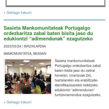
+ Gehiago irakurri
Sasieta Mankomunitateak Portugalgo
ordezkaritza zabal baten bisita jaso du
edukiontzi “adimendunak” ezagutzeko
2023/03/24 |
BIRZIKLAPENA
,
MANKOMUNITATEA
BEASAIN
Sasieta mankomunitateak
Portugalgo ordezkaritza zabal
baten bisita jaso du ostiral
honetan, (martxoak 24),
txartelarekin eta erabiltzaile-
identifikazioarekin irekitzeko
edukiontzi “adimendunen”
funtzionamendua ezagutzeko.
+ Gehiago irakurri