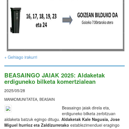
+ Gehiago irakurri
BEASAINGO JAIAK 2025: Aldaketak
erdiguneko bilketa komertzialean
2025/05/28
,
MANKOMUNITATEA
BEASAIN
Beasaingo jaiak direla eta,
erdiguneko bilketa zerbitzuan
aldaketa batzuk egingo ditugu.
Aldaketak Kale Nagusia, Jose
Miguel Iturrioz eta Zaldizurretako
establezimenduei eragingo