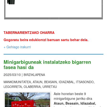
TABERNARIENTZAKO OHARRA
Gogoratu beira edukiontzi barruan sartu behar dela.
+ Gehiago irakurri
Minigarbiguneak instalatzeko bigarren
fasea hasi da
2025/03/10 |
BIRZIKLAPENA
,
,
,
,
,
MANKOMUNITATEA
ATAUN
BEASAIN
IDIAZABAL
ITSASONDO
,
,
LEGORRETA
OLABERRIA
URRETXU
Aste honetan beste 9
minigarbigune jarriko dira
Ataun, Beasain, Idiazabal,