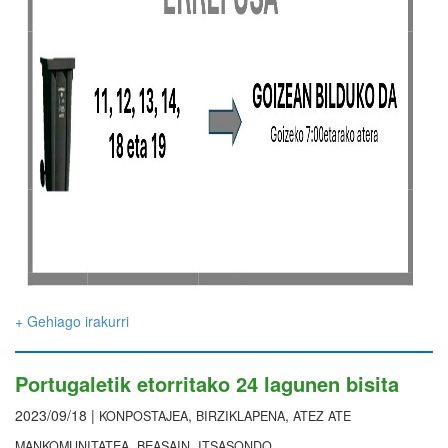
+ Gehiago irakurri
Portugaletik etorritako 24 lagunen bisita
2023/09/18 |
,
,
KONPOSTAJEA
BIRZIKLAPENA
ATEZ ATE
,
,
MANKOMUNITATEA
BEASAIN
ITSASONDO