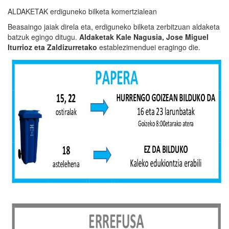
ALDAKETAK erdiguneko bilketa komertzialean
Beasaingo jaiak direla eta, erdiguneko bilketa zerbitzuan aldaketa
batzuk egingo ditugu.
Aldaketak Kale Nagusia, Jose Miguel
Iturrioz eta Zaldizurretako
establezimenduei eragingo die.