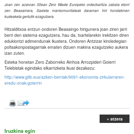
Joan zen azaroan 30ean Zero Waste Europeko ordezkaritza zabala etorri
zen Beasainera, Sasieta mankomunitateak daraman hiri hondakinen
kudeaketa gertutik ezagutzera.
Hitzalditxoa entzun ondoren Beasaingo hirigunera joan ziren jarri
berri den sistema ezagutzera, hau da, txartelarekin irekitzen diren
edukiontzi adimendunak ikustera. Ondoren Antzizar kiroledegian
poltsakonpostagarriak ematen dizuen makina ezagutzeko aukera
izan zuten.
Esteka honetan Zero Zaborreko Ainhoa Arrozpideri Goierri
Telebistak egindako elkarrizketa ikusi dezakezu:
http://www.gitb.eus/azken-berriak/9091-ekonomia-zirkularraren-
eredu-onak-goierrin
« atzera
Iruzkina egin