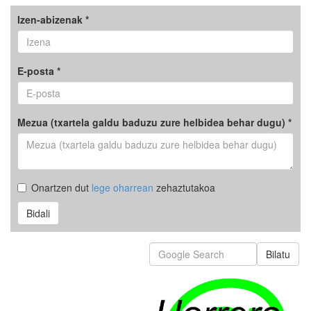
Izen-abizenak *
E-posta *
Mezua (txartela galdu baduzu zure helbidea behar dugu) *
Onartzen dut
lege oharrean
zehaztutakoa
Bidali
Bilatu