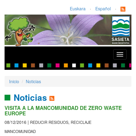
Euskara
·
Español
·
Toggle
navigati
Inicio
Noticias
Noticias
VISITA A LA MANCOMUNIDAD DE ZERO WASTE
EUROPE
08/12/2016 |
,
REDUCIR RESIDUOS
RECICLAJE
MANCOMUNIDAD