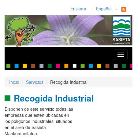
Euskara
·
Español
·
Toggle
navigati
Inicio
Servicios
Recogida Industrial
Recogida Industrial
Disponen de este servicio todas las
empresas que estén ubicadas en
los polígonos industriales situados
en el área de Sasieta
Mankomunitatea.