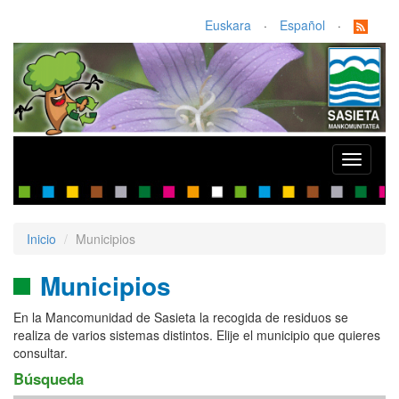
Euskara
·
Español
·
Toggle
navigati
Inicio
Municipios
Municipios
En la Mancomunidad de Sasieta la recogida de residuos se
realiza de varios sistemas distintos. Elije el municipio que quieres
consultar.
Búsqueda