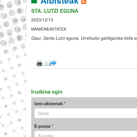
Albisteak
STA. LUTZI EGUNA
2023/12/13
MANKOMUNITATEA
Gaur, Santa Lutzi eguna, Urretxuko garbigunea itxita
Iruzkina egin
Izen-abizenak *
E-posta *