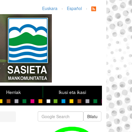
Euskara
·
Español
·
Herriak
Ikusi eta ikasi
Bilatu