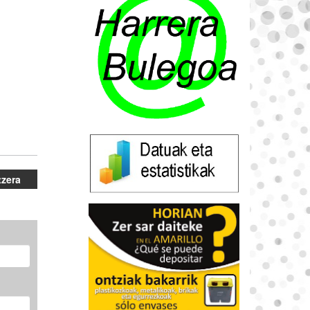
tzera