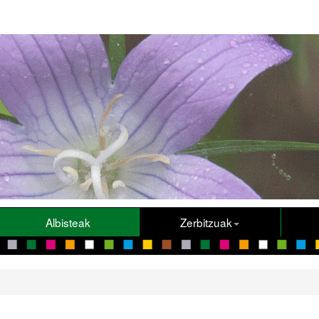
Albisteak
Zerbitzuak