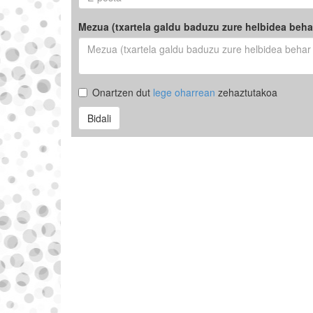
Mezua (txartela galdu baduzu zure helbidea beha
Onartzen dut
lege oharrean
zehaztutakoa
Bidali