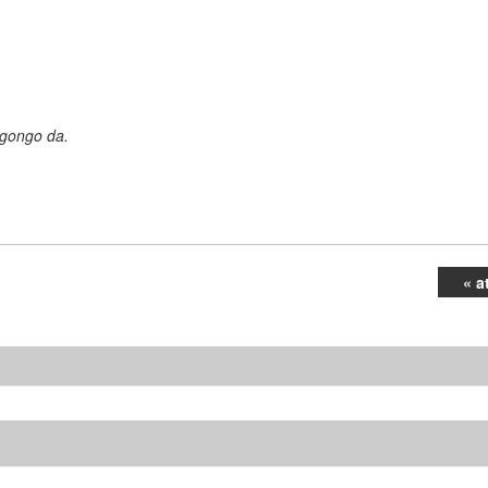
 egongo da.
« a