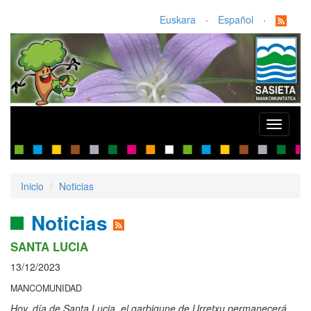
Euskara
·
Español
·
Toggle
navigati
Inicio
Noticias
Noticias
SANTA LUCIA
13/12/2023
MANCOMUNIDAD
Hoy, día de Santa Lucia, el garbigune de Urretxu permanecerá