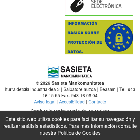
© 2026 Sasieta Mankomunitatea
Iturraldetxiki Industrialdea 3 | Salbatore auzoa | Beasain | Tel. 943
16 15 55 Fax. 943 16 06 04
Aviso legal
|
Accesibilidad
|
Contacto
Cambiar la configuración de las cookies
Este sitio web utiliza cookies para facilitar su navegación y
Mancomunidad
|
Altzaga
|
Arama
|
Ataun
|
Beasain
|
Ezkio-Itsaso
realizar análisis estadísticos. Para más información consulte
|
Gabiria
|
Gaintza
|
Idiazabal
|
Itsasondo
|
Lazkao
nuestra
Política de Cookies
Legazpi
|
Legorreta
|
Mutiloa
|
Olaberria
|
Ordizia
|
Ormaiztegi
|