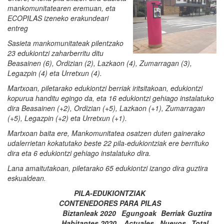
mankomunitatearen eremuan, eta
ECOPILAS izeneko erakundeari
entreg
Sasieta mankomunitateak pilentzako
23 edukiontzi zaharberritu ditu
Beasainen (6), Ordizian (2), Lazkaon (4), Zumarragan (3),
Legazpin (4) eta Urretxun (4).
Martxoan, piletarako edukiontzi berriak iritsitakoan, edukiontzi
kopurua handitu egingo da, eta 16 edukiontzi gehiago instalatuko
dira Beasainen (+2), Ordizian (+5), Lazkaon (+1), Zumarragan
(+5), Legazpin (+2) eta Urretxun (+1).
Martxoan baita ere, Mankomunitatea osatzen duten gainerako
udalerrietan kokatutako beste 22 pila-edukiontziak ere berrituko
dira eta 6 edukiontzi gehiago instalatuko dira.
Lana amaitutakoan, piletarako 65 edukiontzi izango dira guztira
eskualdean.
PILA-EDUKIONTZIAK
CONTENEDORES PARA PILAS
Biztanleak 2020
Egungoak
Berriak
Guztira
Habitantes 2020
Actuales
Nuevos
Total