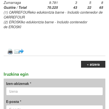
Zumarraga
9.781
3
5
8
Guztira / Total
70.225
43
22
65
(1) CARREFOUReko edukiontzia barne - Incluido contenedor de
CARREFOUR
(2) EROSKIko edukiontzia barne - Incluido contenedor
de EROSKI
« atzera
Iruzkina egin
Izen-abizenak *
E-posta *