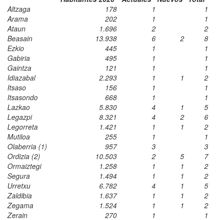
Altzaga
178
1
1
Arama
202
1
1
Ataun
1.696
2
2
Beasain
13.938
6
2
8
Ezkio
445
1
1
Gabiria
495
1
1
Gaintza
121
1
1
Idiazabal
2.293
1
1
2
Itsaso
156
1
1
Itsasondo
668
1
1
Lazkao
5.830
4
1
5
Legazpi
8.321
4
2
6
Legorreta
1.421
1
1
2
Mutiloa
255
1
1
Olaberria (1)
957
3
3
Ordizia (2)
10.503
2
5
7
Ormaiztegi
1.258
1
1
2
Segura
1.494
1
1
2
Urretxu
6.782
4
1
5
Zaldibia
1.637
1
1
2
Zegama
1.524
1
1
2
Zerain
270
1
1