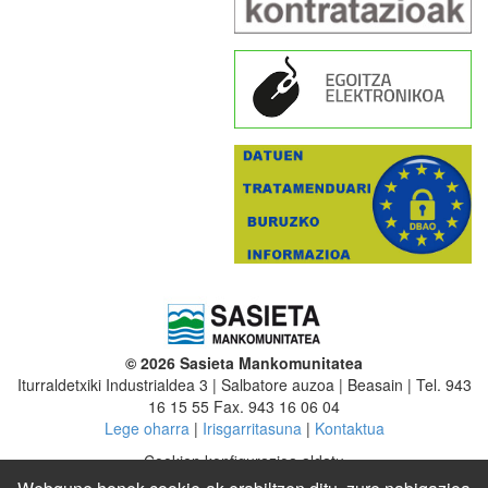
© 2026 Sasieta Mankomunitatea
Iturraldetxiki Industrialdea 3 | Salbatore auzoa | Beasain | Tel. 943
16 15 55 Fax. 943 16 06 04
Lege oharra
|
Irisgarritasuna
|
Kontaktua
Cookien konfigurazioa aldatu