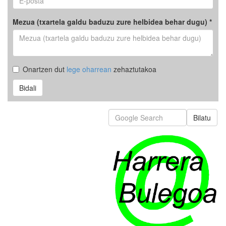
Mezua (txartela galdu baduzu zure helbidea behar dugu) *
Onartzen dut
lege oharrean
zehaztutakoa
Bidali
Bilatu