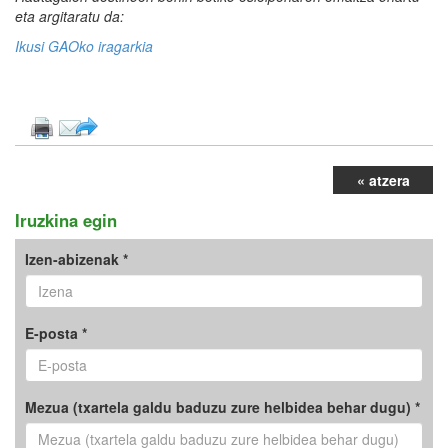
eta argitaratu da:
Ikusi GAOko iragarkia
« atzera
Iruzkina egin
Izen-abizenak *
E-posta *
Mezua (txartela galdu baduzu zure helbidea behar dugu) *