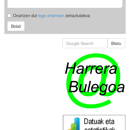
Onartzen dut
lege oharrean
zehaztutakoa
Bidali
Bilatu