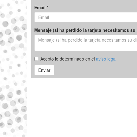
Email *
Mensaje (si ha perdido la tarjeta necesitamos su 
Acepto lo determinado en el
aviso legal
Enviar