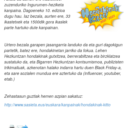
zuzenduriko Ingurumen-heziketa
kanpaina. Dagoeneko 10. edizioa
dugu hau. Iaz bezala, aurten ere, 33
ikastetxek eta 1500dik gora ikaslek
parte hartuko dute kanpainan.
Urtero bezala garapen jasangarria landuko da eta guri dagokigun
partetik, batez ere, hondakinetan jarriko da fokua. Lehen
Hezkuntzan hondakinak gutxitzea, berrerabiltzea eta birzklatzea
sustatuko da, eta Bigarren Hezkuntzan kontsumismoa, publizisten
trikimailuak, azkenotan halako indarra hartu duen Black Friday-a,
eta sare sozialen mundua ere aztertuko da (influencer, youtuber,
etab.)
Zehastasun guztiak hemen azpian sakatuz:
http://www.sasieta.eus/euskara/kanpainak/hondakinak-kitto