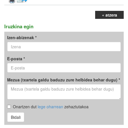
« atzera
Iruzkina egin
Izen-abizenak *
E-posta *
Mezua (txartela galdu baduzu zure helbidea behar dugu) *
Onartzen dut
lege oharrean
zehaztutakoa
Bidali