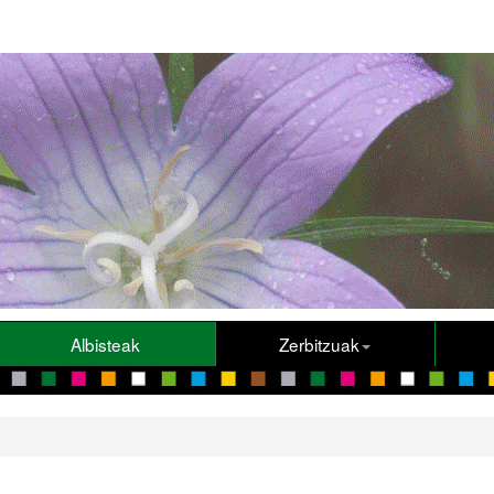
Albisteak
Zerbitzuak