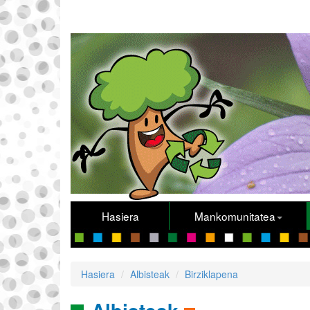
Hasiera
Mankomunitatea
Hasiera
Albisteak
Birziklapena