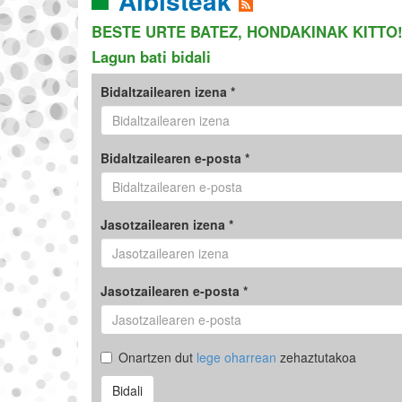
Albisteak
BESTE URTE BATEZ, HONDAKINAK KITTO
Lagun bati bidali
Bidaltzailearen izena *
Bidaltzailearen e-posta *
Jasotzailearen izena *
Jasotzailearen e-posta *
Onartzen dut
lege oharrean
zehaztutakoa
Bidali