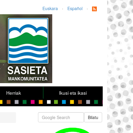
Euskara
·
Español
·
Herriak
Ikusi eta ikasi
Bilatu