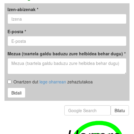
Izen-abizenak *
E-posta *
Mezua (txartela galdu baduzu zure helbidea behar dugu) *
Onartzen dut
lege oharrean
zehaztutakoa
Bidali
Bilatu