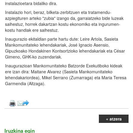
instalazioetara bidaliko dira.
Instalazio hori, beraz, bilketa-zerbitzuen eta tratamendu-
azpiegituren arteko "zubia" izango da, garraiatzeko bide luzeak
saihestuz, horrek dakartzan kostu ekonomiko eta ingurumen-
kostu handiak ere saihestuz.
Inaugurazio ekitaldian parte hartu dute: Leire Artola, Sasieta
Mankomunitateko lehendakariak, José Ignacio Asensio,
Gipuzkoako Hondakinen Kontsortzioko lehendakariak eta César
Gimeno, GHK-ko zuzendariak.
Inaugurazioan Mankomunitateko Batzorde Exekutiboko kideak
ere izan dira: Maitane Alvarez (Sasieta Mankomunitateko
lehendakariordea), Mikel Serrano (Zumarraga) eta Maria Teresa
Garmendia (Altzaga).
« atzera
Iruzkina egin