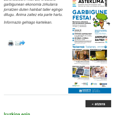
garbigunean ekonomia zirkularra
jorratzen duten hainbat tailer egingo
ditugu. Anima zaitez eta parte hartu.
Informazio gehiago kartelean.
« atzera
Iruzkina egin