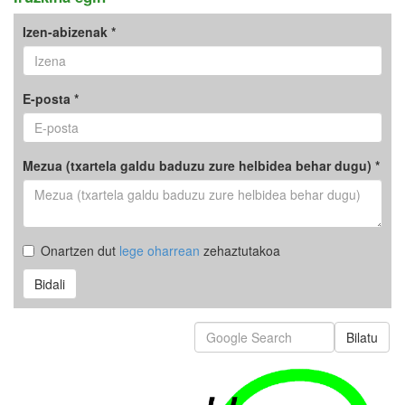
Izen-abizenak *
E-posta *
Mezua (txartela galdu baduzu zure helbidea behar dugu) *
Onartzen dut
lege oharrean
zehaztutakoa
Bidali
Bilatu