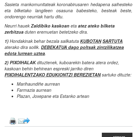
Sasieta mankomunitateak koronabirusaren hedapena saihesteko
eta bilketako langileen osasuna babesteko, besteak beste,
ondorengo neurriak hartu ditu.
Neurri hauek
Zaldibiko kaskoan
eta
atez ateko bilketa
zerbitzua
duten eremuetan betetzeko dira.
1)
Hondakinak behar bezala sailkatuta
KUBOTAN
SARTUTA
aterako dira soilik.
DEBEKATUA dago poltsak zintzilikatzea
edota lurrean uztea
.
2) PIXOIHALAK
dituztenek, kuboarekin batera atera ordez,
kaskoan behin behinean espreski jarriko diren
PIXOIHALENTZAKO EDUKIONTZI BEREZIETAN
sartuko dituzte:
Marihaundiñe aurrean
Farmazia aurrean
Plazan, Joxepane eta Estanko artean