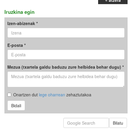
« atzera
Iruzkina egin
Izen-abizenak *
E-posta *
Mezua (txartela galdu baduzu zure helbidea behar dugu) *
Onartzen dut
lege oharrean
zehaztutakoa
Bidali
Bilatu