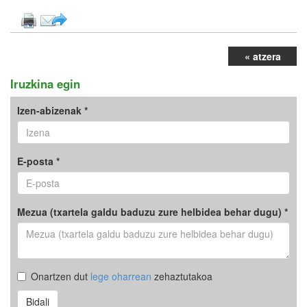
« atzera
Iruzkina egin
Izen-abizenak *
E-posta *
Mezua (txartela galdu baduzu zure helbidea behar dugu) *
Onartzen dut
lege oharrean
zehaztutakoa
Bidali