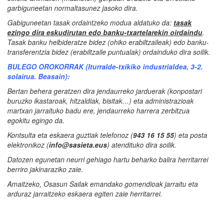
garbiguneetan normaltasunez jasoko dira.
Gabiguneetan tasak ordaintzeko modua aldatuko da:
tasak
ezingo dira eskudirutan edo banku-txartelarekin oirdaindu
.
Tasak banku helbideratze bidez (ohiko erabiltzaileak) edo banku-
transferentzia bidez (erabiltzaile puntualak) ordainduko dira soilik.
BULEGO OROKORRAK (Iturralde-txikiko industrialdea, 3-2.
solairua. Beasain):
Bertan behera geratzen dira jendaurreko jarduerak (konpostari
buruzko ikastaroak, hitzaldiak, bisitak…) eta administrazioak
martxan jarraituko badu ere, jendaurreko harrera zerbitzua
egokitu egingo da.
Kontsulta eta eskaera guztiak telefonoz (
943 16 15 55
) eta posta
elektronikoz (
info@sasieta.eus
) atendituko dira soilik.
Datozen egunetan neurri gehiago hartu beharko balira herritarrei
berriro jakinaraziko zaie.
Amaitzeko, Osasun Sailak emandako gomendioak jarraitu eta
arduraz jarraitzeko eskaera egiten zaie herritarrei.