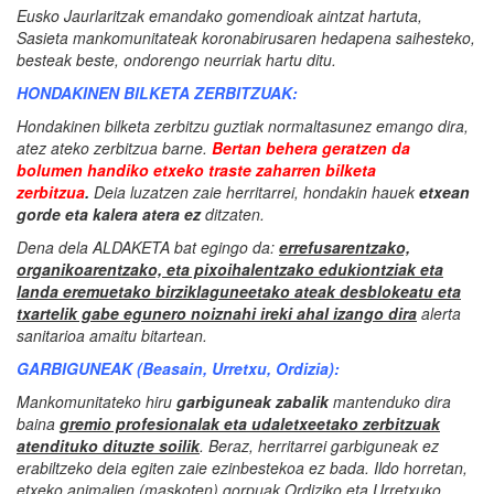
Eusko Jaurlaritzak emandako gomendioak aintzat hartuta,
Sasieta mankomunitateak koronabirusaren hedapena saihesteko,
besteak beste, ondorengo neurriak hartu ditu.
HONDAKINEN BILKETA ZERBITZUAK:
Hondakinen bilketa zerbitzu guztiak normaltasunez emango dira,
atez ateko zerbitzua barne.
Bertan behera geratzen da
bolumen handiko etxeko traste zaharren bilketa
zerbitzua
.
Deia luzatzen zaie herritarrei, hondakin hauek
etxean
gorde eta kalera atera ez
ditzaten.
Dena dela ALDAKETA bat egingo da:
errefusarentzako,
organikoarentzako, eta pixoihalentzako edukiontziak eta
landa eremuetako birziklaguneetako ateak desblokeatu eta
txartelik gabe egunero noiznahi ireki ahal izango dira
alerta
sanitarioa amaitu bitartean.
GARBIGUNEAK (Beasain, Urretxu, Ordizia):
Mankomunitateko hiru
garbiguneak zabalik
mantenduko dira
baina
gremio profesionalak eta udaletxeetako zerbitzuak
atendituko dituzte soilik
. Beraz, herritarrei garbiguneak ez
erabiltzeko deia egiten zaie ezinbestekoa ez bada. Ildo horretan,
etxeko animalien (maskoten) gorpuak Ordiziko eta Urretxuko