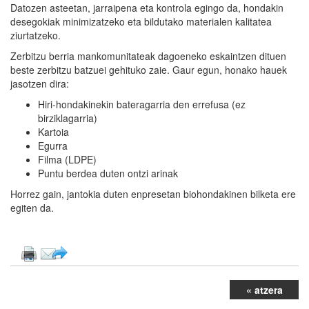
Datozen asteetan, jarraipena eta kontrola egingo da, hondakin
desegokiak minimizatzeko eta bildutako materialen kalitatea
ziurtatzeko.
Zerbitzu berria mankomunitateak dagoeneko eskaintzen dituen
beste zerbitzu batzuei gehituko zaie. Gaur egun, honako hauek
jasotzen dira:
Hiri-hondakinekin bateragarria den errefusa (ez
birziklagarria)
Kartoia
Egurra
Filma (LDPE)
Puntu berdea duten ontzi arinak
Horrez gain, jantokia duten enpresetan biohondakinen bilketa ere
egiten da.
« atzera