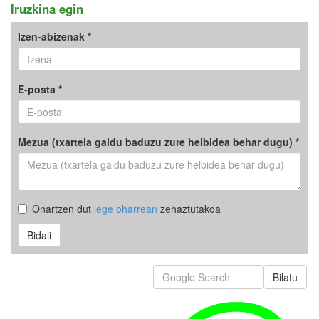
Iruzkina egin
Izen-abizenak *
E-posta *
Mezua (txartela galdu baduzu zure helbidea behar dugu) *
Onartzen dut
lege oharrean
zehaztutakoa
Bidali
Bilatu