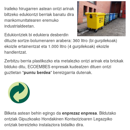
Iraileko hirugarren astean ontzi arinak
biltzeko edukiontzi berriak banatu dira
mankomunitatearen eremuko
industrialdeetan.
Edukiontziek bi edukiera desberdin
dituzte sortze-bolumenaren arabera: 360 litro (bi gurpilekoak)
ekoizle ertainentzat eta 1.000 litro (4 gurpilekoak) ekoizle
handientzat.
Zerbitzu berria plastikozko eta metalezko ontzi arinak eta brickak
bilduko ditu, ECOEMBES enpresak kudeatzen dituen ontzi
guztietan "
puntu berdea
" bereizgarria dutenak.
Bilketa astean behin egingo da
enprezaz enpresa
. Bildutako
ontziak Gipuzkoako Hondakinen Kontsotzioaren Legazpiko
ontziak bereizteko instalaziora bidaliko dira.