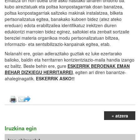
Emaitza on hori duela urte asko hasitako lanaren ondorio da:
kubo aireztatuak eta poltsa konpostagarriak doan banatzea,
poltsa konpostagarriak saltzeko makinak instalatzea, bilketa
pertsonalizatua egitea, banakako kuboen bidez (atez ateko
ereduan) edota erabiltzailea identifikatuz irekitzen diuren
edukiontzi marroien bidez eginez, saltokiei eta zenbait sortzaile
bereziei materia organikoa modu pertsonalizatuan biltzea,
informazio- eta sentsibilizazio-kanpainak egitea, etab.
Nolanahi ere, goian adierazitako guztiak ez luke ezertarako
balioko, baldin eta herritarren kontzientziazio-maila handia izango
ez balitz. Beste behin ere, gure
ESKERRIK BEROENAK EMAN
BEHAR DIZKIEGU HERRITARREI
, egiten ari diren banantze-
ahaleginagatik.
ESKERRIK ASKO!!
« atzera
Iruzkina egin