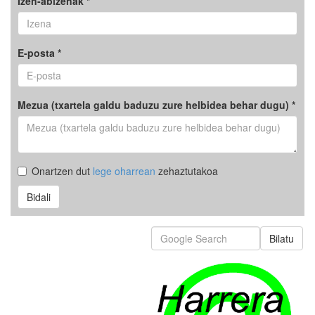
Izen-abizenak *
E-posta *
Mezua (txartela galdu baduzu zure helbidea behar dugu) *
Onartzen dut
lege oharrean
zehaztutakoa
Bidali
Bilatu