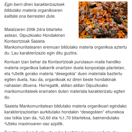
Egin berri diren karakterizazioek
bildutako materia organikoaren
kalitate ona berresten dute.
Maiatzaren 20tik 24ra bitarteko
astean, Gipuzkoako Hondakinen
Kontsortzioak Sasieta
Mankomunitatearen eremuan bildutako materia organikoa aztertu
du. Lau karakterizazio egin ditu guztira.
Kontuan izan behar da Kontsortzioak purutasun-maila handiko
materia organikoa bakarrik onartzen duela konpostaje-plantetan,
eta %5etik gorako materia “desegokia” duen materiala baztertu
egiten duela, hau da, organikoak ez diren beste hondakinak
nahasian dituena. Horregatik, aldian-aldian Gipuzkoako
mankomunitateek eramaten duten materiala karakterizatu egiten
du.
Sasieta Mankomunitatean bildutako materia organikoari egindako
karakterizazioetan aurkitutako hondakin “desegokien” ehunekoa
oso txikia izan da, %0,60 eta %1,70 bitartekoa, baimendutako
%5eko maximoaren oso azpitik.