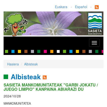
Euskara
·
Español
·
Toggle
navigati
Hasiera
Albisteak
Albisteak
SASIETA MANKOMUNITATEAK "GARBI JOKATU /
JUEGO LIMPIO" KANPAINA ABIARAZI DU
2024/10/28
MANKOMUNITATEA