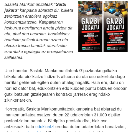
Sasieta Mankomunitateak “
Garbi
jokatu
” kanpaina abiarazi du, bilketa
zerbitzuen erabilera egokiaz
kontzientziatzeko. Kanpainaren
helburua herritarren arreta piztea da
eta, ahal den neurrian, hondakinez
betetako poltsak lurrean uztea eta
etxeko tresna handiak ateratzeko
ezarritako egutegia ez errespetatzea
saihestea.
Une honetan Sasieta Mankomunitateak Gipuzkoako gaikako
bilketa eta birziklatze indizerik altuena du eta oso eskertuta dago
herritar gehienek egiten duten ahaleginagatik. Hala ere, datu on
hori ez dator bat, edukiontzien edo kuboen puntu batzuen ondoan
gutxi batzuen gizalegearen kontrako jarrerak eragindako
zikinkeriarekin.
Horregatik, Sasieta Mankomunitateak kanpaina bat abiarazi du
mankomunitatea osatzen duten 22 udalerrietan 31.000 diptiko
postontzietan banatuz. Bi diptiko prestatu dira, biak oso
antzekoak: bata
edukiontzi
eredua duten udalerrietan banatzeko,