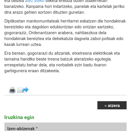
eta bestea
atez ateko
bilketa-eredua duten udalerrietan
banatzeko. Kanpaina hori indartzeko, panelak eta kartelak jarriko
dira arazo gehien sortzen dituzten gunetan.
Diptikoetan mankomunitateak herritarrei eskatzen die hondakinak
bereizteko eta dagokion edukiontzian edo ontzian sartzeko,
gogoraraziz, Ordenantzaren arabera, nahitaezkoa dela
hondakinak bereiztea eta debekatuta dagoela zabor-poltsak edo
kaxak lurrean uztea.
Era berean, gogorarazi du altzariak, etxetresna elektrikoak eta
tamaina handiko beste tresna batzuk ateratzeko egutegia
errespetatu behar dela, eta norbaitek ezin badu itxaron
garbigunera eraan ditzakeela.
« atzera
Iruzkina egin
Izen-abizenak *