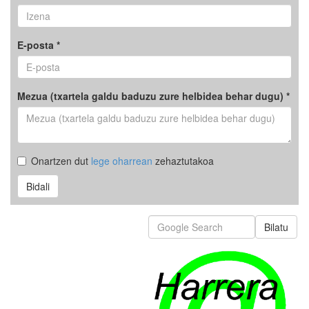
E-posta *
Mezua (txartela galdu baduzu zure helbidea behar dugu) *
Onartzen dut
lege oharrean
zehaztutakoa
Bidali
Bilatu