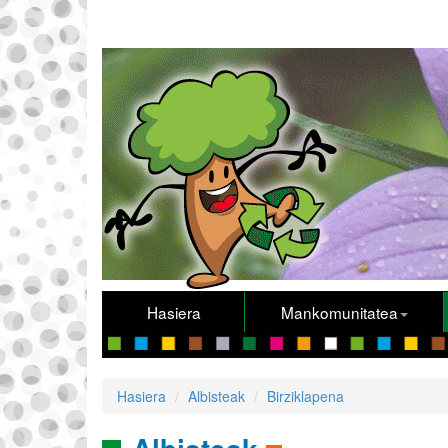
Hasiera
Mankomunitatea
Hasiera
Albisteak
Birziklapena