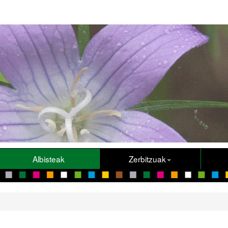
Albisteak
Zerbitzuak