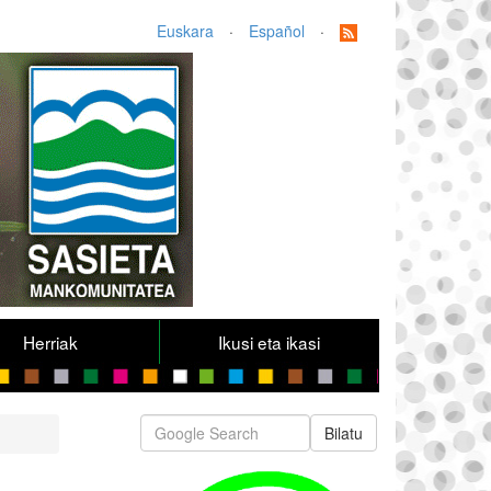
Euskara
·
Español
·
Herriak
Ikusi eta ikasi
Bilatu