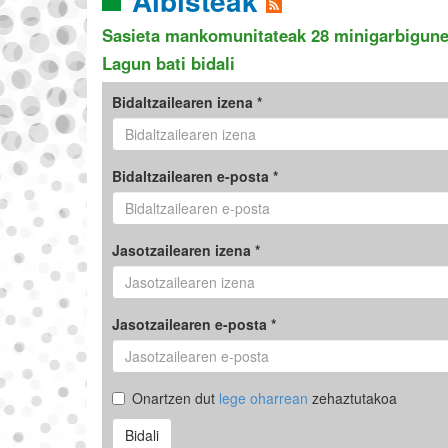
Albisteak
Sasieta mankomunitateak 28 minigarbigune f
Lagun bati bidali
Bidaltzailearen izena *
Bidaltzailearen e-posta *
Jasotzailearen izena *
Jasotzailearen e-posta *
Onartzen dut
lege oharrean
zehaztutakoa
Bidali