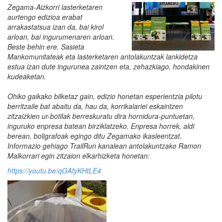
Zegama-Aizkorri lasterketaren
aurtengo edizioa erabat
arrakastatsua izan da, bai kirol
arloan, bai ingurumenaren arloan.
Beste behin ere, Sasieta
Mankomunitateak eta lasterketaren antolakuntzak lankidetza
estua izan dute ingurunea zaintzen eta, zehazkiago, hondakinen
kudeaketan.
Ohiko gaikako bilketaz gain, edizio honetan esperientzia pilotu
berritzaile bat abaitu da, hau da, korrikalariei eskaintzen
zitzaizkien ur-botilak berreskuratu dira hornidura-puntuetan,
inguruko enpresa batean birziklatzeko. Enpresa horrek, aldi
berean, boligrafoak egingo ditu Zegamako ikasleentzat.
Informazio gehiago TrailRun kanalean antolakuntzako Ramon
Malkorrari egin zitzaion elkarhizketa honetan:
https://youtu.be/qGAfyKHtLE4