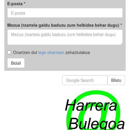
E-posta *
Mezua (txartela galdu baduzu zure helbidea behar dugu) *
Onartzen dut
lege oharrean
zehaztutakoa
Bidali
Bilatu