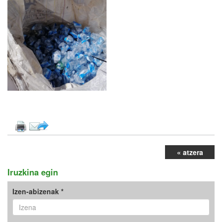
« atzera
Iruzkina egin
Izen-abizenak *