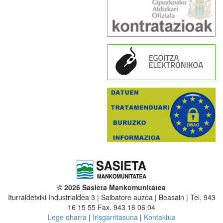
© 2026 Sasieta Mankomunitatea
Iturraldetxiki Industrialdea 3 | Salbatore auzoa | Beasain | Tel. 943
16 15 55 Fax. 943 16 06 04
Lege oharra
|
Irisgarritasuna
|
Kontaktua