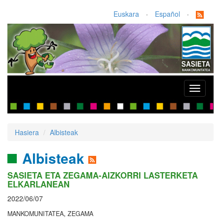
Euskara
·
Español
·
Toggle
navigati
Hasiera
Albisteak
Albisteak
SASIETA ETA ZEGAMA-AIZKORRI LASTERKETA
ELKARLANEAN
2022/06/07
,
MANKOMUNITATEA
ZEGAMA