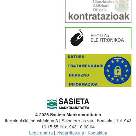
© 2026 Sasieta Mankomunitatea
Iturraldetxiki Industrialdea 3 | Salbatore auzoa | Beasain | Tel. 943
16 15 55 Fax. 943 16 06 04
Lege oharra
|
Irisgarritasuna
|
Kontaktua