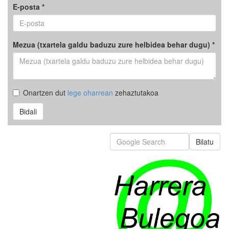
E-posta *
Mezua (txartela galdu baduzu zure helbidea behar dugu) *
Onartzen dut
lege oharrean
zehaztutakoa
Bidali
Bilatu