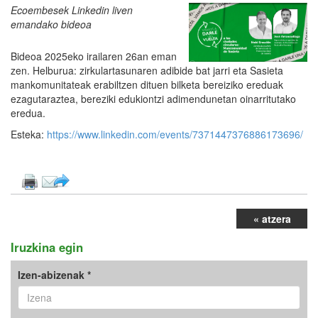
Ecoembesek Linkedin liven
emandako bideoa
Bideoa 2025eko irailaren 26an eman
zen. Helburua: zirkulartasunaren adibide bat jarri eta Sasieta
mankomunitateak erabiltzen dituen bilketa bereiziko ereduak
ezagutaraztea, bereziki edukiontzi adimendunetan oinarritutako
eredua.
Esteka:
https://www.linkedin.com/events/7371447376886173696/
« atzera
Iruzkina egin
Izen-abizenak *