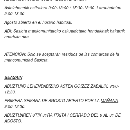
Astelehenetik ostiralera 9:00-13:00 / 15:30-18:00. Larunbatetan
9:00-13:00
Agosto abierto en el horario habitual.
ADI: Sasieta mankomunitateko eskualdetako hondakinak bakarrik
onartuko dira.
ATENCIÓN: Solo se aceptarán residuos de las comarcas de la
mancomunidad Sasieta.
BEASAIN
ABUZTUKO LEHENDABIZIKO ASTEA
GOIZEZ
ZABALIK, 9:00-
12:30.
PRIMERA SEMANA DE AGOSTO ABIERTO POR LA
MAÑANA
,
9:00-12:30.
ABUZTUAREN 8TIK 31RA ITXITA / CERRADO DEL 8 AL 31 DE
AGOSTO.