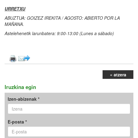
URRETXU
ABUZTUA: GOIZEZ IREKITA / AGOSTO: ABIERTO POR LA
MAÑANA.
Astelehenetik larunbatera: 9:00-13:00 (Lunes a sábado)
« atzera
Iruzkina egin
Izen-abizenak *
E-posta *