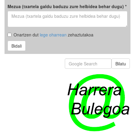
Mezua (txartela galdu baduzu zure helbidea behar dugu) *
Onartzen dut
lege oharrean
zehaztutakoa
Bidali
Bilatu