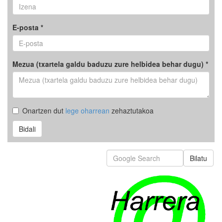
E-posta *
Mezua (txartela galdu baduzu zure helbidea behar dugu) *
Onartzen dut
lege oharrean
zehaztutakoa
Bidali
Bilatu