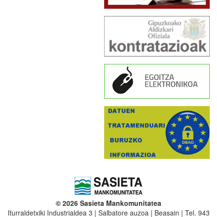
© 2026 Sasieta Mankomunitatea
Iturraldetxiki Industrialdea 3 | Salbatore auzoa | Beasain | Tel. 943