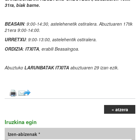
31ra, biak barne.
BEASAIN
: 9:00-14:30, astelehenetik ostiralera. Abuztuaren 17tik
21era 9:00-14:00.
URRETXU
: 9:00-13:00, astelehentik ostiralera.
ORDIZIA
:
ITXITA
, erabili Beasaingoa.
Abuztuko
LARUNBATAK ITXITA
abuztuaren 29 izan ezik.
« atzera
Iruzkina egin
Izen-abizenak *