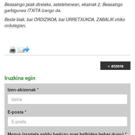
Beasaingo jaiak direlako, astelehenean, ekainak 2, Beasaingo
garbigunea ITXITA izango da.
Beste biak, bai ORDIZIKOA, bai URRETXUKOA, ZABALIK ohiko
ordutegian.
« atzera
Iruzkina egin
Izen-abizenak *
E-posta *
Mezua (txartela galdu baduzu zure helbidea behar dugu) *