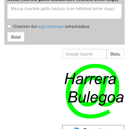
Onartzen dut
lege oharrean
zehaztutakoa
Bidali
Bilatu