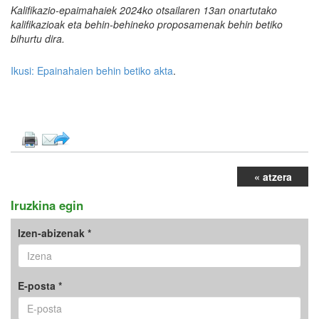
Kalifikazio-epaimahaiek 2024ko otsailaren 13an onartutako
kalifikazioak eta behin-behineko proposamenak behin betiko
bihurtu dira.
Ikusi:
Epainahaien behin betiko akta
.
« atzera
Iruzkina egin
Izen-abizenak *
E-posta *