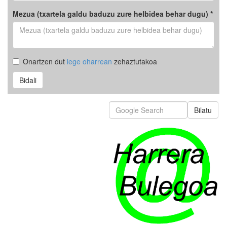
Mezua (txartela galdu baduzu zure helbidea behar dugu) *
Onartzen dut
lege oharrean
zehaztutakoa
Bidali
Bilatu