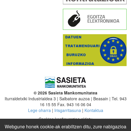
© 2026 Sasieta Mankomunitatea
Iturraldetxiki Industrialdea 3 | Salbatore auzoa | Beasain | Tel. 943
16 15 55 Fax. 943 16 06 04
Lege oharra
|
Irisgarritasuna
|
Kontaktua
Cookien konfigurazioa aldatu
Webgune honek cookie-ak erabiltzen ditu, zure nabigazioa