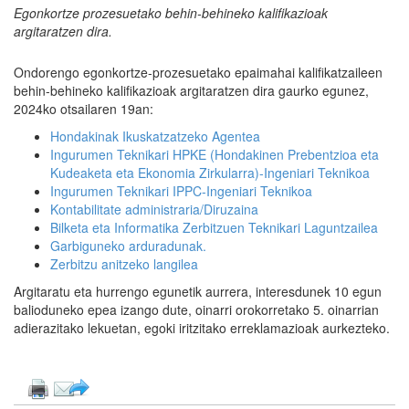
Egonkortze prozesuetako behin-behineko kalifikazioak
argitaratzen dira.
Ondorengo egonkortze-prozesuetako epaimahai kalifikatzaileen
behin-behineko kalifikazioak argitaratzen dira gaurko egunez,
2024ko otsailaren 19an:
Hondakinak Ikuskatzatzeko Agentea
Ingurumen Teknikari HPKE (Hondakinen Prebentzioa eta
Kudeaketa eta Ekonomia Zirkularra)-Ingeniari Teknikoa
Ingurumen Teknikari IPPC-Ingeniari Teknikoa
Kontabilitate administraria/Diruzaina
Bilketa eta Informatika Zerbitzuen Teknikari Laguntzailea
Garbiguneko arduradunak.
Zerbitzu anitzeko langilea
Argitaratu eta hurrengo egunetik aurrera, interesdunek 10 egun
balioduneko epea izango dute, oinarri orokorretako 5. oinarrian
adierazitako lekuetan, egoki iritzitako erreklamazioak aurkezteko.