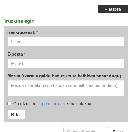
« atzera
Iruzkina egin
Izen-abizenak *
E-posta *
Mezua (txartela galdu baduzu zure helbidea behar dugu) *
Onartzen dut
lege oharrean
zehaztutakoa
Bidali
Bilatu