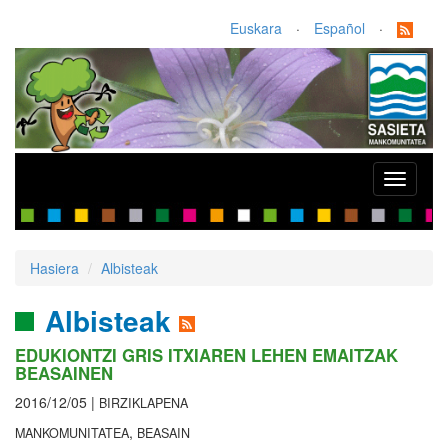
Euskara
·
Español
·
Toggle
navigati
Hasiera
Albisteak
Albisteak
EDUKIONTZI GRIS ITXIAREN LEHEN EMAITZAK
BEASAINEN
2016/12/05 |
BIRZIKLAPENA
,
MANKOMUNITATEA
BEASAIN