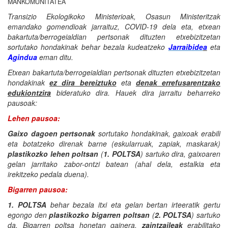
MANKOMUNITATEA
Transizio Ekologikoko Ministerioak, Osasun Ministeritzak
emandako gomendioak jarraituz, COVID-19 dela eta, etxean
bakartuta/berrogeialdian pertsonak dituzten etxebizitzetan
sortutako hondakinak behar bezala kudeatzeko
Jarraibide
a
eta
Agindua
eman ditu.
Etxean bakartuta/berrogeialdian pertsonak dituzten etxebizitzetan
hondakinak
ez dira bereiztuko
eta
denak errefusarentzako
edukiontzira
bideratuko dira. Hauek dira jarraitu beharreko
pausoak:
Lehen pausoa:
Gaixo dagoen pertsonak
sortutako hondakinak, gaixoak erabili
eta botatzeko direnak barne (eskularruak, zapiak, maskarak)
plastikozko lehen poltsan
(
1. POLTSA
) sartuko dira, gaixoaren
gelan jarritako zabor-ontzi batean (ahal dela, estalkia eta
irekitzeko pedala duena).
Bigarren pausoa:
1. POLTSA
behar bezala itxi eta gelan bertan irteeratik gertu
egongo den
plastikozko bigarren poltsan
(
2. POLTSA
) sartuko
da. Bigarren poltsa honetan gainera,
zaintzaileak
erabilitako