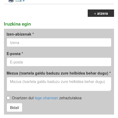
« atzera
Iruzkina egin
Izen-abizenak *
E-posta *
Mezua (txartela galdu baduzu zure helbidea behar dugu) *
Onartzen dut
lege oharrean
zehaztutakoa
Bidali