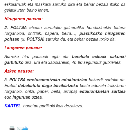
eskularruak eta maskara sartuko dira eta behar bezala itxiko da
gelatik irten baino lehen.
Hirugarren pausoa:
2. POLTSA
etxean sortutako gaineratiko hondakinekin batera
(organikoa, ontziak, papera, beira…)
plastikozko hirugarren
poltsan
(
3. POLTSA
) sartuko da, eta behar bezala itxiko da.
Laugarren pausoa:
Aurreko hiru pausoak egin eta
berehala
eskuak sakonki
garbituko
dira, ura eta xaboiarekin, 40-60 segunduz gutxienez.
Azken pausoa:
3. POLTSA
errefusarentzako edukiontzian
bakarrik sartuko da.
Erabat
debekatuta dago birziklatzeko
beste edozein frakzioren
(organiko, ontzi, paper, beita, arropa)
edukiontzietan sartzea
edo
inguruan
uztea.
KARTEL
honetan garfikoki ikus dezakezu.