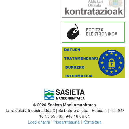
© 2026 Sasieta Mankomunitatea
Iturraldetxiki Industrialdea 3 | Salbatore auzoa | Beasain | Tel. 943
16 15 55 Fax. 943 16 06 04
Lege oharra
|
Irisgarritasuna
|
Kontaktua