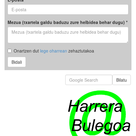
Mezua (txartela galdu baduzu zure helbidea behar dugu) *
Onartzen dut
lege oharrean
zehaztutakoa
Bidali
Bilatu