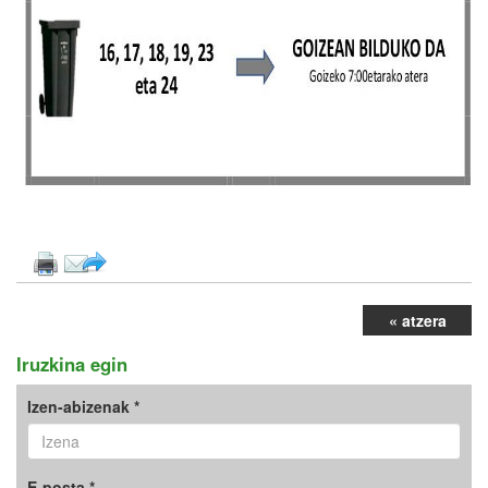
« atzera
Iruzkina egin
Izen-abizenak *
E-posta *