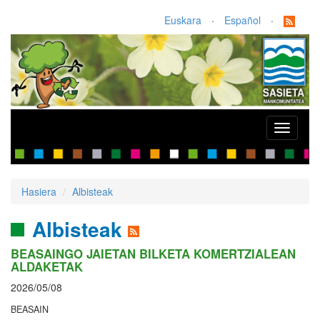
Euskara
·
Español
·
Toggle
navigati
Hasiera
Albisteak
Albisteak
BEASAINGO JAIETAN BILKETA KOMERTZIALEAN
ALDAKETAK
2026/05/08
BEASAIN