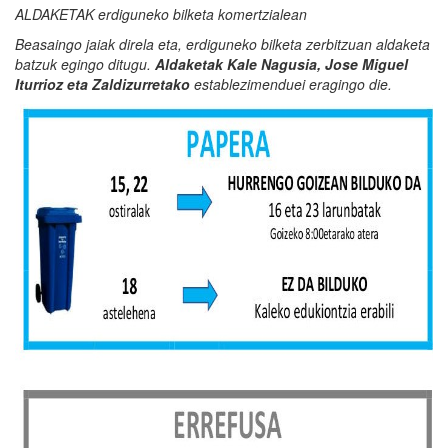
ALDAKETAK erdiguneko bilketa komertzialean
Beasaingo jaiak direla eta, erdiguneko bilketa zerbitzuan aldaketa
batzuk egingo ditugu.
Aldaketak Kale Nagusia, Jose Miguel
Iturrioz eta Zaldizurretako
establezimenduei eragingo die.