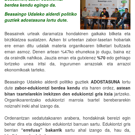
berdea kendu egingo da.
Beasaingo Udaleko alderdi politiko
guztiek adostasuna lortu dute.
Beasainek urteak daramatza hondakinen gaikako bilketa eta
birziklatzea sustatzen. Azken bi urteetan zabor-tasetan hobariak
ere eman ditu udalak materia organikoaren bilketari bultzada
eman asmoz. Denen artean %47ko ehunekoa jo dugu, baina ez
da oraindik nahikoa. Jauzia eman eta gutxienez
%70
edo gehiago
lortzeko unea iritsi da, ingurumen arrazoiak eta arrazoi
ekonomikoak tarteko.
Beasaingo Udaleko alderdi politiko guztiek
ADOSTASUNA
lortu
dute
zabor-edukiontzi berdea kendu
eta haren ordez,
astean
bitan txartelarekin irekitzen den edukiontzi gris itxia
jartzeko.
Organikoarentzako edukiontzi marroia txartel bereberarekin
noiznahi ireki ahal izango da.
Ordenantzan xedatutakoaren arabera, hondakinak bereizi egin
behar dira eta dagokion edukiontzi barruan sartu. Edukiontzi gris
berrian
“errefusa” bakarrik
sartu ahal izango da, hau da,