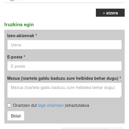
« atzera
Iruzkina egin
Izen-abizenak *
E-posta *
Mezua (txartela galdu baduzu zure helbidea behar dugu) *
Onartzen dut
lege oharrean
zehaztutakoa
Bidali