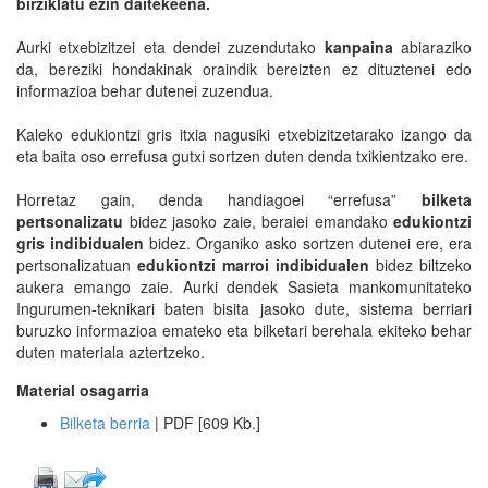
birziklatu ezin daitekeena.
Aurki etxebizitzei eta dendei zuzendutako
kanpaina
abiaraziko
da, bereziki hondakinak oraindik bereizten ez dituztenei edo
informazioa behar dutenei zuzendua.
Kaleko edukiontzi gris itxia nagusiki etxebizitzetarako izango da
eta baita oso errefusa gutxi sortzen duten denda txikientzako ere.
Horretaz gain, denda handiagoei “errefusa”
bilketa
pertsonalizatu
bidez jasoko zaie, beraiei emandako
edukiontzi
gris indibidualen
bidez. Organiko asko sortzen dutenei ere, era
pertsonalizatuan
edukiontzi marroi indibidualen
bidez biltzeko
aukera emango zaie. Aurki dendek Sasieta mankomunitateko
Ingurumen-teknikari baten bisita jasoko dute, sistema berriari
buruzko informazioa emateko eta bilketari berehala ekiteko behar
duten materiala aztertzeko.
Material osagarria
Bilketa berria
| PDF [609 Kb.]