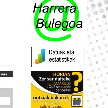
tzera