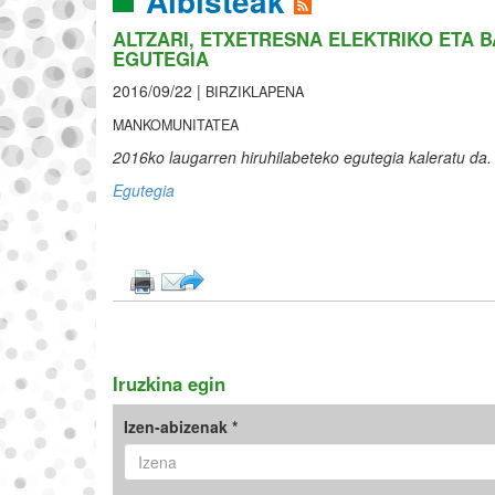
Albisteak
ALTZARI, ETXETRESNA ELEKTRIKO ETA 
EGUTEGIA
2016/09/22 |
BIRZIKLAPENA
MANKOMUNITATEA
2016ko laugarren hiruhilabeteko egutegia kaleratu da.
Egutegia
Iruzkina egin
Izen-abizenak *