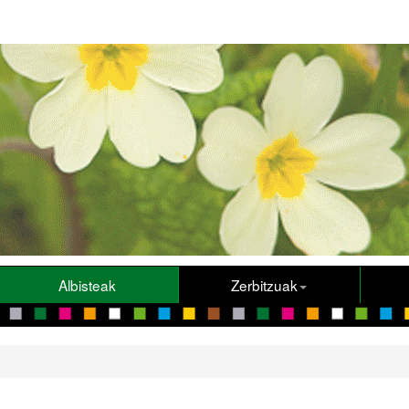
Albisteak
Zerbitzuak