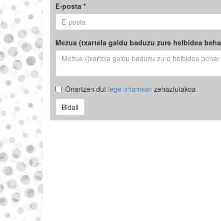
E-posta *
Mezua (txartela galdu baduzu zure helbidea beha
Onartzen dut
lege oharrean
zehaztutakoa
Bidali