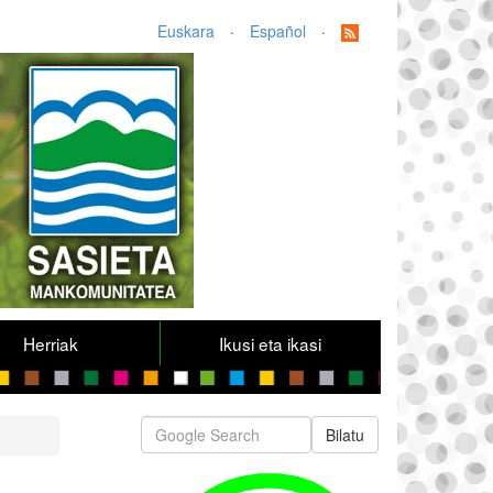
Euskara
·
Español
·
Herriak
Ikusi eta ikasi
Bilatu