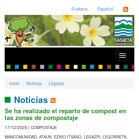
Euskara
·
Español
·
Toggle
navigati
Inicio
Noticias
Legazpi
Noticias
Se ha realizado el reparto de compost en
las zonas de compostaje
17/12/2025 |
COMPOSTAJE
,
,
,
,
,
MANCOMUNIDAD
ATAUN
EZKIO-ITSASO
LEGAZPI
LEGORRETA