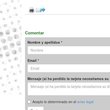
Comentar
Nombre y apellidos *
Email *
Mensaje (si ha perdido la tarjeta necesitamos su 
Acepto lo determinado en el
aviso legal