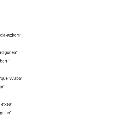
-aizkorri”
digunea”
erri”
ue “Araba”
a”
etxea”
aina”