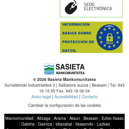
© 2026 Sasieta Mankomunitatea
Iturraldetxiki Industrialdea 3 | Salbatore auzoa | Beasain | Tel. 943
16 15 55 Fax. 943 16 06 04
Aviso legal
|
Accesibilidad
|
Contacto
Cambiar la configuración de las cookies
Mancomunidad
|
Altzaga
|
Arama
|
Ataun
|
Beasain
|
Ezkio-Itsaso
|
Gabiria
|
Gaintza
|
Idiazabal
|
Itsasondo
|
Lazkao