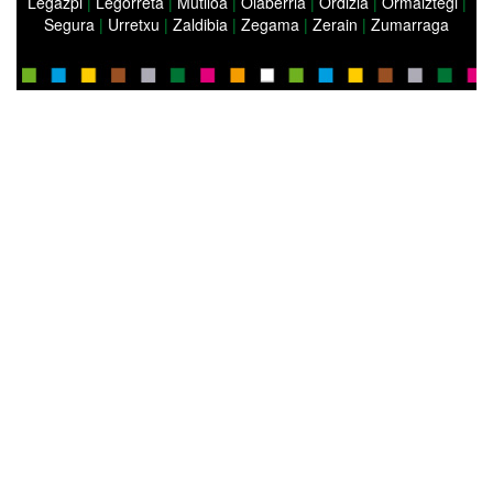
Legazpi
|
Legorreta
|
Mutiloa
|
Olaberria
|
Ordizia
|
Ormaiztegi
|
Segura
|
Urretxu
|
Zaldibia
|
Zegama
|
Zerain
|
Zumarraga