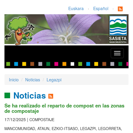
Euskara
·
Español
·
Toggle
navigati
Inicio
Noticias
Legazpi
Noticias
Se ha realizado el reparto de compost en las zonas
de compostaje
17/12/2025 |
COMPOSTAJE
,
,
,
,
,
MANCOMUNIDAD
ATAUN
EZKIO-ITSASO
LEGAZPI
LEGORRETA