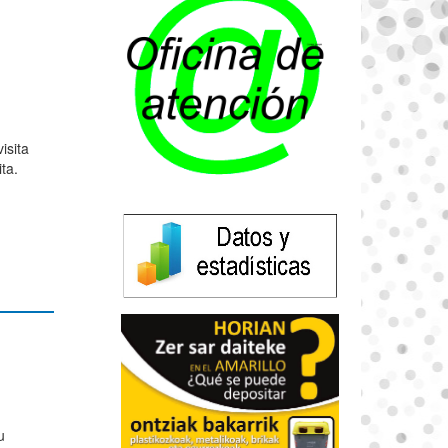
isita
ta.
u