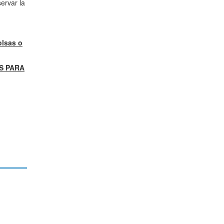
ervar la
lsas o
S PARA