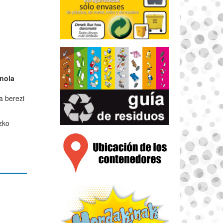
nola
a berezi
zko