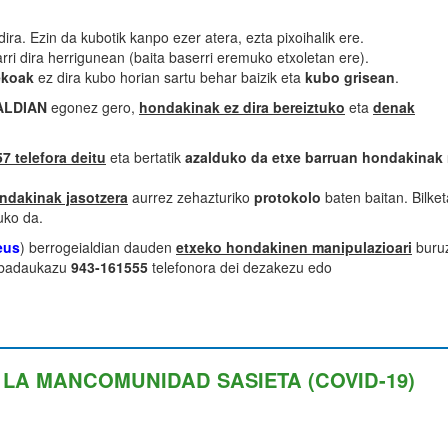
dira. Ezin da kubotik kanpo ezer atera, ezta pixoihalik ere.
arri dira herrigunean (baita baserri eremuko etxoletan ere).
ekoak
ez dira kubo horian sartu behar baizik eta
kubo grisean
.
ALDIAN
egonez gero,
hondakinak ez dira bereiztuko
eta
denak
7 telefora deitu
eta bertatik
azalduko da etxe barruan hondakinak 
ondakinak jasotzera
aurrez zehazturiko
protokolo
baten baitan. Bilket
uko da.
eus
) berrogeialdian dauden
etxeko hondakinen manipulazioari
buru
n badaukazu
943-161555
telefonora dei dezakezu edo
 LA MANCOMUNIDAD SASIETA (COVID-19)