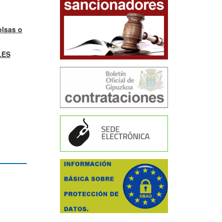
lsas o
LES