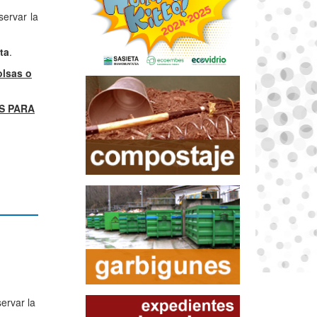
servar la
ta
.
lsas o
S PARA
ervar la