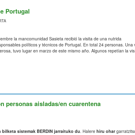
de Portugal
RTA
iembre la mancomunidad Sasieta recibió la visita de una nutrida
ponsables políticos y técnicos de Portugal. En total 24 personas. Una v
rosa, tuvo lugar en marzo de este mismo año. Algunos repetían la visi
on personas aisladas/en cuarentena
bilketa sistemak BERDIN jarraituko du
. Halere
hiru
ohar
garratzits