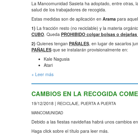
La Mancomunidad Sasieta ha adoptado, entre otras, las
salud de los trabajadores de recogida.
Estas medidas son de aplicación en
Arama
para aquel
1)
La fracción resto (no reciclable) y la materia orgá
CUBO
. Queda
PROHIBIDO colgar bolsas o dejarlas 
2)
Quienes tengan
PAÑALES
, en lugar de sacarlos ju
PAÑALES
que se instalarán provisionalmente en:
Kale Nagusia
Atari
+ Leer más
CAMBIOS EN LA RECOGIDA COMER
19/12/2018 |
,
RECICLAJE
PUERTA A PUERTA
MANCOMUNIDAD
Debido a las fiestas navideñas habrá unos cambios en 
Haga click sobre el título para leer más.