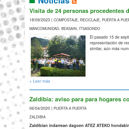
Noticias
Visita de 24 personas procedentes 
18/09/2023 |
,
,
COMPOSTAJE
RECICLAJE
PUERTA A PUE
,
,
MANCOMUNIDAD
BEASAIN
ITSASONDO
El pasado 15 de sept
representación de res
similar, aún más nume
+ Leer más
Zaldibia: aviso para para hogares c
06/04/2020 |
PUERTA A PUERTA
ZALDIBIA
Zaldibian indarrean dagoen ATEZ ATEKO hondakin 