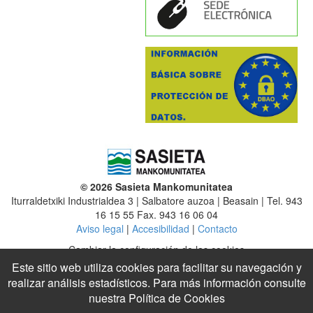
© 2026 Sasieta Mankomunitatea
Iturraldetxiki Industrialdea 3 | Salbatore auzoa | Beasain | Tel. 943
16 15 55 Fax. 943 16 06 04
Aviso legal
|
Accesibilidad
|
Contacto
Cambiar la configuración de las cookies
Este sitio web utiliza cookies para facilitar su navegación y
Mancomunidad
|
Altzaga
|
Arama
|
Ataun
|
Beasain
|
Ezkio-Itsaso
realizar análisis estadísticos. Para más información consulte
|
Gabiria
|
Gaintza
|
Idiazabal
|
Itsasondo
|
Lazkao
nuestra
Política de Cookies
Legazpi
|
Legorreta
|
Mutiloa
|
Olaberria
|
Ordizia
|
Ormaiztegi
|