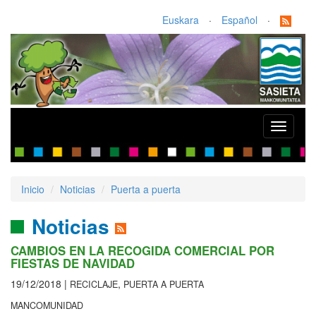
Euskara
·
Español
·
Toggle
navigati
Inicio
Noticias
Puerta a puerta
Noticias
CAMBIOS EN LA RECOGIDA COMERCIAL POR
FIESTAS DE NAVIDAD
19/12/2018 |
,
RECICLAJE
PUERTA A PUERTA
MANCOMUNIDAD