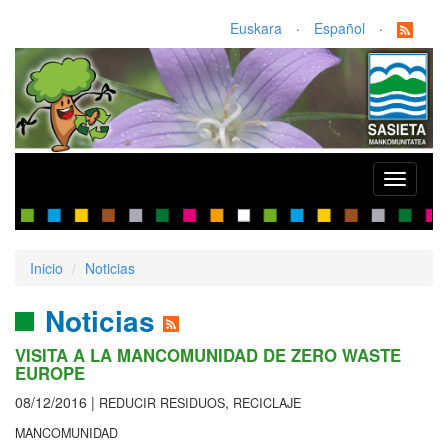
Euskara
·
Español
·
Toggle
navigati
Inicio
Noticias
Noticias
VISITA A LA MANCOMUNIDAD DE ZERO WASTE
EUROPE
08/12/2016 |
,
REDUCIR RESIDUOS
RECICLAJE
MANCOMUNIDAD