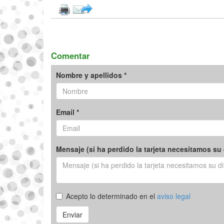
Comentar
Nombre y apellidos *
Email *
Mensaje (si ha perdido la tarjeta necesitamos su 
Acepto lo determinado en el
aviso legal
Enviar