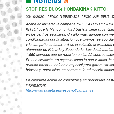
Noticias
STOP RESIDUOS! HONDAKINAK KITTO!
23/10/2020 |
,
,
REDUCIR RESIDUOS
RECICLAJE
REUTILI
Acaba de iniciarse la campaña “STOP A LOS RESID
KITTO” que la Mancomunidad Sasieta viene organizand
en los centros escolares. Un año más, aunque con me
condicionadas por la situación que vivimos, se aborda
y la campaña se focalizará en la solución al problema 
alumnado de Primaria y Secundaria. Los destinatario
1.560 alumnos que se reparten en los 22 centros esco
En una situación tan especial como la que vivimos, l
querido hacer un esfuerzo especial para garantizar la
básicas y, entre ellas, en concreto, la educación ambie
La campaña acaba de comenzar y se prolongará hast
información:
http://www.sasieta.eus/espanol/campanas