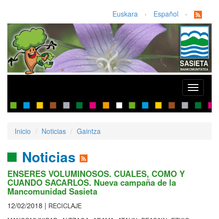
Euskara
·
Español
·
Toggle
navigati
Inicio
Noticias
Gaintza
Noticias
ENSERES VOLUMINOSOS. CUALES, COMO Y
CUANDO SACARLOS. Nueva campaña de la
Mancomunidad Sasieta
12/02/2018 |
RECICLAJE