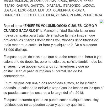
,
,
,
,
,
MANCOMUNIDAD
ALTZAGA
ARAMA
ATAUN
BEASAIN
EZKIO-
,
,
,
,
,
,
ITSASO
GABIRIA
GAINTZA
IDIAZABAL
ITSASONDO
LAZKAO
,
,
,
,
,
LEGAZPI
LEGORRETA
MUTILOA
OLABERRIA
ORDIZIA
,
,
,
,
,
ORMAIZTEGI
URRETXU
ZALDIBIA
ZEGAMA
ZERAIN
ZUMARRAGA
Bajo el lema “
ENSERES VOLUMINOSOS: CUALES, COMO Y
CUANDO SACARLOS
” la Mancomunidad Sasieta lanza una
nueva campaña para tratar de erradicar la mala imagen que
provocan los enseres domésticos voluminosos depositados de
mala manera, a cualquier hora y cualquier día. Va a buzonear
31.000 dípticos.
El díptico repartido insiste en que se debe respetar el horario y el
calendario de depósito, pero no sólo eso, solicita también que los
enseres no se apoyen contra los contenedores y que no
obstaculicen el paso ni impidan el normal uso de los
contenedores.
En municipios con una o dos recogidas al mes, se ha incluido
además un calendario individualizado con las fechas en las que sí
se pueden sacar los enseres a lo largo del año 2018.
El díptico recuerda que no se puede sacar cualquier cosa. Hay
residuos que no se pueden sacar y que hay que llevar