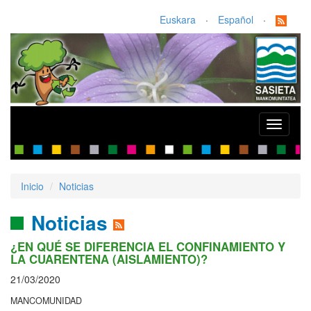
Euskara
·
Español
·
Toggle
navigati
Inicio
Noticias
Noticias
¿EN QUÉ SE DIFERENCIA EL CONFINAMIENTO Y
LA CUARENTENA (AISLAMIENTO)?
21/03/2020
MANCOMUNIDAD