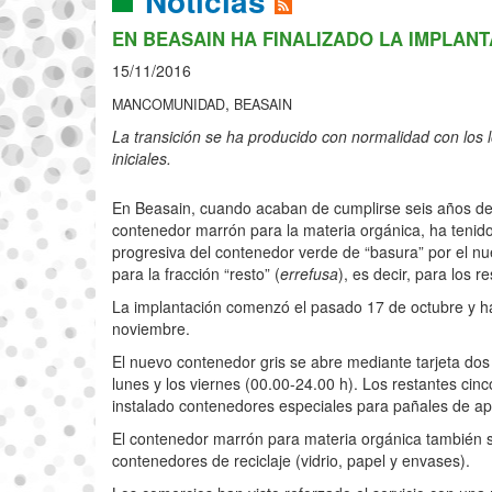
Noticias
EN BEASAIN HA FINALIZADO LA IMPLAN
15/11/2016
,
MANCOMUNIDAD
BEASAIN
La transición se ha producido con normalidad con los 
iniciales.
En Beasain, cuando acaban de cumplirse seis años de
contenedor marrón para la materia orgánica, ha tenido 
progresiva del contenedor verde de “basura” por el nu
para la fracción “resto” (
errefusa
), es decir, para los r
La implantación comenzó el pasado 17 de octubre y ha
noviembre.
El nuevo contenedor gris se abre mediante tarjeta dos
lunes y los viernes (00.00-24.00 h). Los restantes 
instalado contenedores especiales para pañales de apert
El contenedor marrón para materia orgánica también se
contenedores de reciclaje (vidrio, papel y envases).