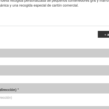
a nueva recogida personalizada de pequeños contenedores gris y marr
rgánica y una recogida especial de cartón comercial.
« 
dirección) *