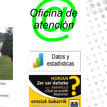
 han
 demás