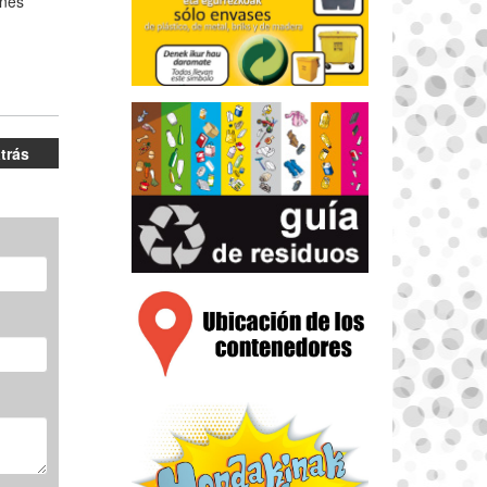
ones
atrás