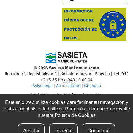
© 2026 Sasieta Mankomunitatea
Iturraldetxiki Industrialdea 3 | Salbatore auzoa | Beasain | Tel. 943
16 15 55 Fax. 943 16 06 04
Aviso legal
|
Accesibilidad
|
Contacto
Cambiar la configuración de las cookies
Este sitio web utiliza cookies para facilitar su navegación y
Mancomunidad
|
Altzaga
|
Arama
|
Ataun
|
Beasain
|
Ezkio-Itsaso
realizar análisis estadísticos. Para más información consulte
|
Gabiria
|
Gaintza
|
Idiazabal
|
Itsasondo
|
Lazkao
nuestra
Política de Cookies
Legazpi
|
Legorreta
|
Mutiloa
|
Olaberria
|
Ordizia
|
Ormaiztegi
|
Segura
|
Urretxu
|
Zaldibia
|
Zegama
|
Zerain
|
Zumarraga
Aceptar
Denegar
Configurar