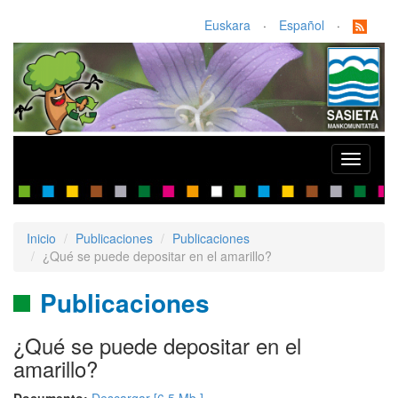
Euskara
·
Español
·
Toggle
navigati
Inicio
Publicaciones
Publicaciones
¿Qué se puede depositar en el amarillo?
Publicaciones
¿Qué se puede depositar en el
amarillo?