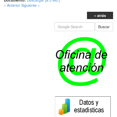
Documento:
Descargar [6.5 Mb.]
« Anterior
Siguiente »
« atrás
Buscar